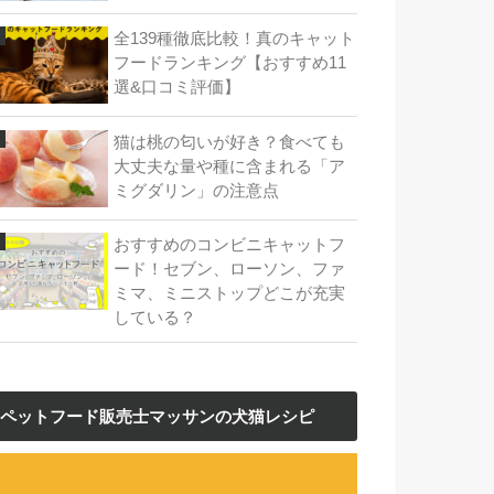
全139種徹底比較！真のキャット
フードランキング【おすすめ11
選&口コミ評価】
猫は桃の匂いが好き？食べても
大丈夫な量や種に含まれる「ア
ミグダリン」の注意点
おすすめのコンビニキャットフ
ード！セブン、ローソン、ファ
ミマ、ミニストップどこが充実
している？
ペットフード販売士マッサンの犬猫レシピ