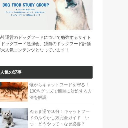
弊社運営のドッグフードについて勉強するサイト
「ドッグフード勉強会」独自のドッグフード評価
が大人気コンテンツとなっています！
人気の記事
蟻からキャットフードを守る！
100均グッズで簡単に対処する方
法を解説
ぬるま湯で10分！キャットフー
ドのふやかし方完全ガイド｜い
つ・どうやって・なぜ必要？