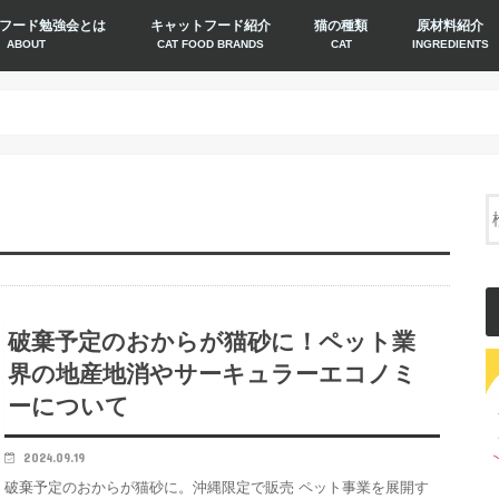
フード勉強会とは
キャットフード紹介
猫の種類
原材料紹介
ABOUT
CAT FOOD BRANDS
CAT
INGREDIENTS
破棄予定のおからが猫砂に！ペット業
界の地産地消やサーキュラーエコノミ
ーについて
2024.09.19
破棄予定のおからが猫砂に。沖縄限定で販売 ペット事業を展開す