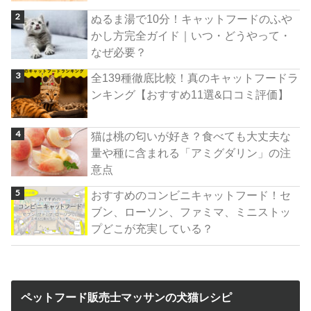
ぬるま湯で10分！キャットフードのふや
かし方完全ガイド｜いつ・どうやって・
なぜ必要？
全139種徹底比較！真のキャットフードラ
ンキング【おすすめ11選&口コミ評価】
猫は桃の匂いが好き？食べても大丈夫な
量や種に含まれる「アミグダリン」の注
意点
おすすめのコンビニキャットフード！セ
ブン、ローソン、ファミマ、ミニストッ
プどこが充実している？
ペットフード販売士マッサンの犬猫レシピ