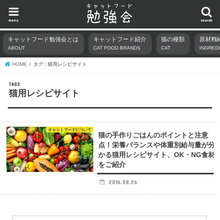
menu
search
キャットフード勉強会とは
キャットフード紹介
猫の種類
原材料
ABOUT
CAT FOOD BRANDS
CAT
INGRED
HOME
タグ : 猫用レシピサイト
猫用レシピサイト
キャットフードについて
猫の手作りごはんのポイントと注意
点！栄養バランスや体重別給与量が分
かる猫用レシピサイト、OK・NG食材
をご紹介
2016.08.26