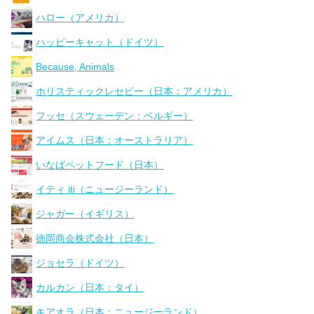
ハロー（アメリカ）
ハッピーキャット（ドイツ）
Because, Animals
ホリスティックレセピー（日本：アメリカ）
フッセ（スウェーデン：ベルギー）
アイムス（日本：オーストラリア）
いなばペットフード（日本）
イティ iti（ニュージーランド）
ジャガー（イギリス）
徳岡商会株式会社（日本）
ジョセラ（ドイツ）
カルカン（日本：タイ）
キアオラ（日本：ニュージーランド）