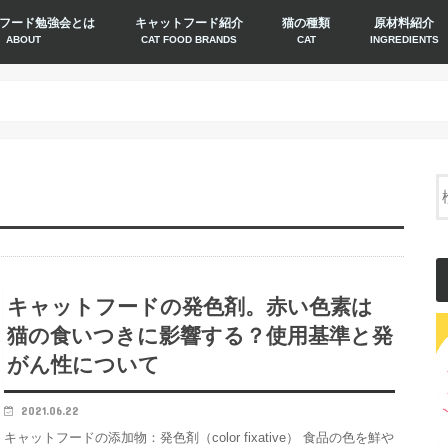
フード勉強会とは
キャットフード紹介
猫の種類
原材料紹介
ABOUT
CAT FOOD BRANDS
CAT
INGREDIENTS
キャットフードの発色剤。赤い色素は
猫の食いつきに影響する？使用基準と発
がん性について
2021.06.22
キャットフードの添加物：発色剤（color fixative） 食品の色を鮮や