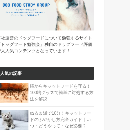
弊社運営のドッグフードについて勉強するサイト
「ドッグフード勉強会」独自のドッグフード評価
が大人気コンテンツとなっています！
人気の記事
蟻からキャットフードを守る！
100均グッズで簡単に対処する方
法を解説
ぬるま湯で10分！キャットフー
ドのふやかし方完全ガイド｜い
つ・どうやって・なぜ必要？