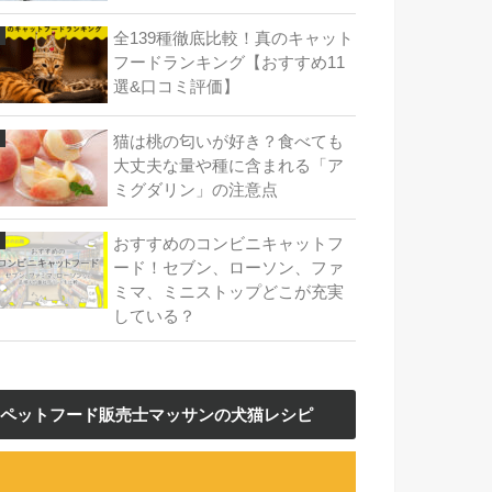
全139種徹底比較！真のキャット
フードランキング【おすすめ11
選&口コミ評価】
猫は桃の匂いが好き？食べても
大丈夫な量や種に含まれる「ア
ミグダリン」の注意点
おすすめのコンビニキャットフ
ード！セブン、ローソン、ファ
ミマ、ミニストップどこが充実
している？
ペットフード販売士マッサンの犬猫レシピ