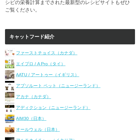
シピの栄養計算までされた最新型のレシピサイトもぜひ
ご覧ください。
キャットフード紹介
ファーストチョイス（カナダ）
エイプロ / A Pro（タイ）
AATU / アートゥー（イギリス）
アブソルート ペット（ニュージーランド）
アカナ（カナダ）
アディクション（ニュージーランド）
AIM30（日本）
オールウェル（日本）