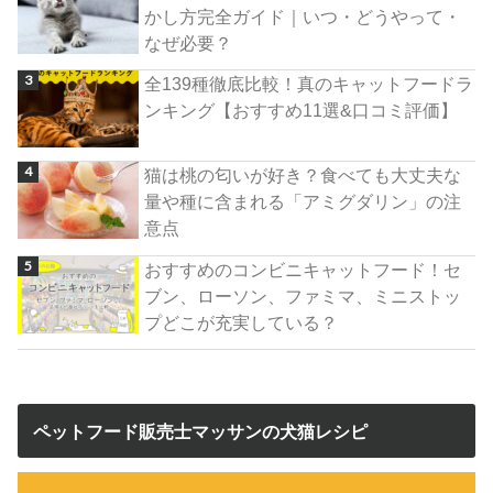
かし方完全ガイド｜いつ・どうやって・
なぜ必要？
全139種徹底比較！真のキャットフードラ
ンキング【おすすめ11選&口コミ評価】
猫は桃の匂いが好き？食べても大丈夫な
量や種に含まれる「アミグダリン」の注
意点
おすすめのコンビニキャットフード！セ
ブン、ローソン、ファミマ、ミニストッ
プどこが充実している？
ペットフード販売士マッサンの犬猫レシピ