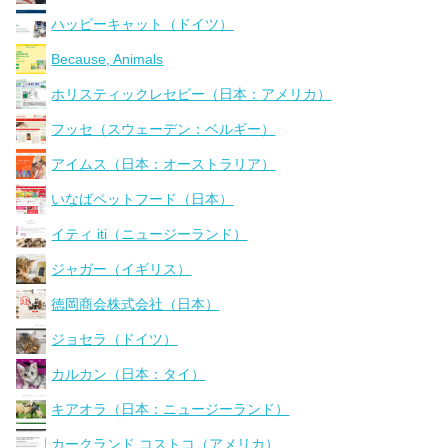
ハッピーキャット（ドイツ）
Because, Animals
ホリスティックレセピー（日本：アメリカ）
フッセ（スウェーデン：ベルギー）
アイムス（日本：オーストラリア）
いなばペットフード（日本）
イティ iti（ニュージーランド）
ジャガー（イギリス）
徳岡商会株式会社（日本）
ジョセラ（ドイツ）
カルカン（日本：タイ）
キアオラ（日本：ニュージーランド）
カークランド コストコ（アメリカ）