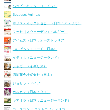
ハッピーキャット（ドイツ）
Because, Animals
ホリスティックレセピー（日本：アメリカ）
フッセ（スウェーデン：ベルギー）
アイムス（日本：オーストラリア）
いなばペットフード（日本）
イティ iti（ニュージーランド）
ジャガー（イギリス）
徳岡商会株式会社（日本）
ジョセラ（ドイツ）
カルカン（日本：タイ）
キアオラ（日本：ニュージーランド）
カークランド コストコ（アメリカ）