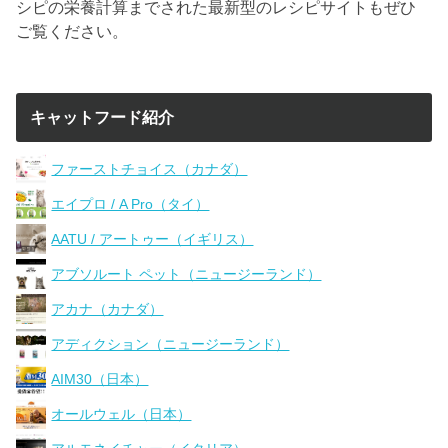
シピの栄養計算までされた最新型のレシピサイトもぜひ
ご覧ください。
キャットフード紹介
ファーストチョイス（カナダ）
エイプロ / A Pro（タイ）
AATU / アートゥー（イギリス）
アブソルート ペット（ニュージーランド）
アカナ（カナダ）
アディクション（ニュージーランド）
AIM30（日本）
オールウェル（日本）