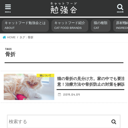
menu
search
キャットフード勉強会とは
キャットフード紹介
猫の種類
原材料
ABOUT
CAT FOOD BRANDS
CAT
INGRED
HOME
タグ : 骨折
骨折
猫について
猫の骨折の見分け方。家の中でも要注
意！治療方法や骨折防止の対策を解説
2019.04.09