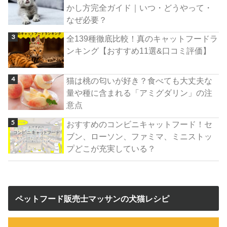
かし方完全ガイド｜いつ・どうやって・
なぜ必要？
全139種徹底比較！真のキャットフードラ
ンキング【おすすめ11選&口コミ評価】
猫は桃の匂いが好き？食べても大丈夫な
量や種に含まれる「アミグダリン」の注
意点
おすすめのコンビニキャットフード！セ
ブン、ローソン、ファミマ、ミニストッ
プどこが充実している？
ペットフード販売士マッサンの犬猫レシピ