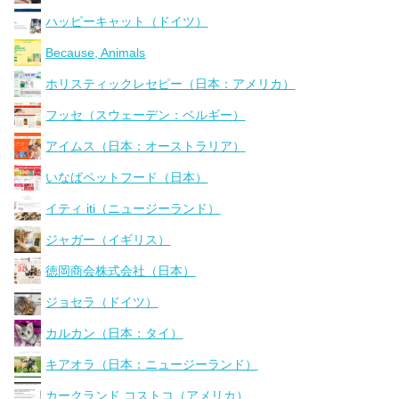
ハッピーキャット（ドイツ）
Because, Animals
ホリスティックレセピー（日本：アメリカ）
フッセ（スウェーデン：ベルギー）
アイムス（日本：オーストラリア）
いなばペットフード（日本）
イティ iti（ニュージーランド）
ジャガー（イギリス）
徳岡商会株式会社（日本）
ジョセラ（ドイツ）
カルカン（日本：タイ）
キアオラ（日本：ニュージーランド）
カークランド コストコ（アメリカ）