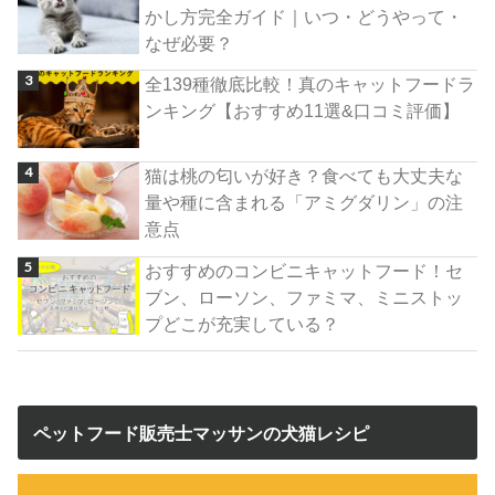
かし方完全ガイド｜いつ・どうやって・
なぜ必要？
全139種徹底比較！真のキャットフードラ
ンキング【おすすめ11選&口コミ評価】
猫は桃の匂いが好き？食べても大丈夫な
量や種に含まれる「アミグダリン」の注
意点
おすすめのコンビニキャットフード！セ
ブン、ローソン、ファミマ、ミニストッ
プどこが充実している？
ペットフード販売士マッサンの犬猫レシピ