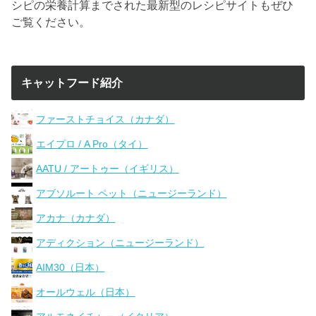
シピの栄養計算までされた最新型のレシピサイトもぜひ
ご覧ください。
キャットフード紹介
ファーストチョイス（カナダ）
エイプロ / A Pro（タイ）
AATU / アートゥー（イギリス）
アブソルート ペット（ニュージーランド）
アカナ（カナダ）
アディクション（ニュージーランド）
AIM30（日本）
オールウェル（日本）