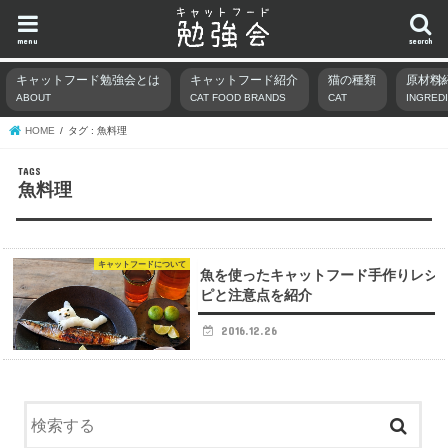
menu
search
キャットフード勉強会とは
キャットフード紹介
猫の種類
原材料
ABOUT
CAT FOOD BRANDS
CAT
INGRED
HOME
タグ : 魚料理
魚料理
キャットフードについて
魚を使ったキャットフード手作りレシ
ピと注意点を紹介
2016.12.26