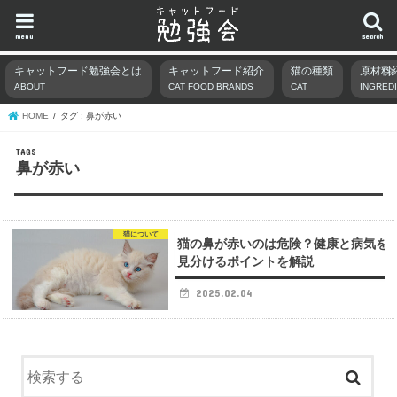
menu
search
キャットフード勉強会とは
キャットフード紹介
猫の種類
原材料
ABOUT
CAT FOOD BRANDS
CAT
INGRED
HOME
タグ : 鼻が赤い
鼻が赤い
猫について
猫の鼻が赤いのは危険？健康と病気を
見分けるポイントを解説
2025.02.04