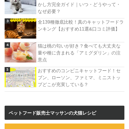
かし方完全ガイド｜いつ・どうやって・
なぜ必要？
全139種徹底比較！真のキャットフードラ
ンキング【おすすめ11選&口コミ評価】
猫は桃の匂いが好き？食べても大丈夫な
量や種に含まれる「アミグダリン」の注
意点
おすすめのコンビニキャットフード！セ
ブン、ローソン、ファミマ、ミニストッ
プどこが充実している？
ペットフード販売士マッサンの犬猫レシピ