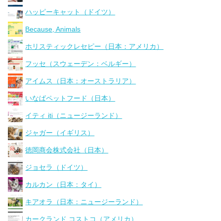
ハッピーキャット（ドイツ）
Because, Animals
ホリスティックレセピー（日本：アメリカ）
フッセ（スウェーデン：ベルギー）
アイムス（日本：オーストラリア）
いなばペットフード（日本）
イティ iti（ニュージーランド）
ジャガー（イギリス）
徳岡商会株式会社（日本）
ジョセラ（ドイツ）
カルカン（日本：タイ）
キアオラ（日本：ニュージーランド）
カークランド コストコ（アメリカ）