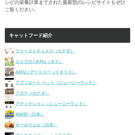
シピの栄養計算までされた最新型のレシピサイトもぜひ
ご覧ください。
キャットフード紹介
ファーストチョイス（カナダ）
エイプロ / A Pro（タイ）
AATU / アートゥー（イギリス）
アブソルート ペット（ニュージーランド）
アカナ（カナダ）
アディクション（ニュージーランド）
AIM30（日本）
オールウェル（日本）