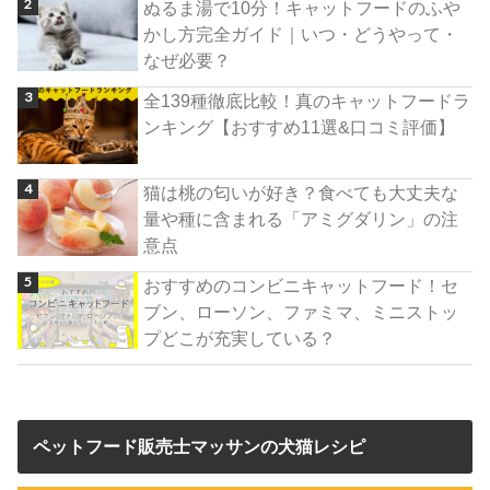
ぬるま湯で10分！キャットフードのふや
かし方完全ガイド｜いつ・どうやって・
なぜ必要？
全139種徹底比較！真のキャットフードラ
ンキング【おすすめ11選&口コミ評価】
猫は桃の匂いが好き？食べても大丈夫な
量や種に含まれる「アミグダリン」の注
意点
おすすめのコンビニキャットフード！セ
ブン、ローソン、ファミマ、ミニストッ
プどこが充実している？
ペットフード販売士マッサンの犬猫レシピ