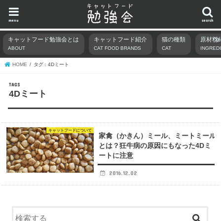
menu
search
キャットフード勉強会とは
キャットフード紹介
猫の種類
原材料
ABOUT
CAT FOOD BRANDS
CAT
INGRED
HOME
タグ : 4Dミート
4Dミート
キャットフードについて
家禽（かきん）ミール、ミートミール
とは？狂牛病の原因にもなった4Dミ
ートに注意
2016.12.02