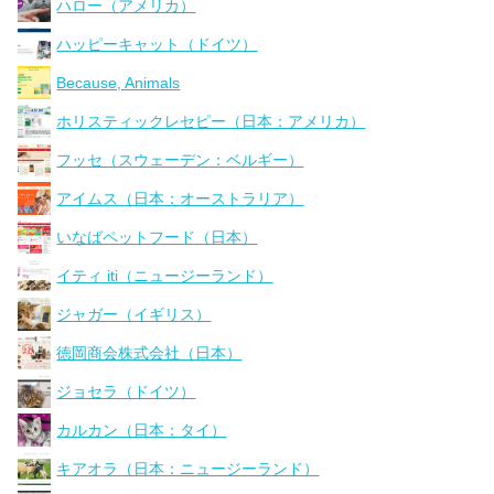
ハロー（アメリカ）
ハッピーキャット（ドイツ）
Because, Animals
ホリスティックレセピー（日本：アメリカ）
フッセ（スウェーデン：ベルギー）
アイムス（日本：オーストラリア）
いなばペットフード（日本）
イティ iti（ニュージーランド）
ジャガー（イギリス）
徳岡商会株式会社（日本）
ジョセラ（ドイツ）
カルカン（日本：タイ）
キアオラ（日本：ニュージーランド）