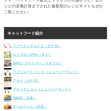
シピの栄養計算までされた最新型のレシピサイトもぜひ
ご覧ください。
キャットフード紹介
ファーストチョイス（カナダ）
エイプロ / A Pro（タイ）
AATU / アートゥー（イギリス）
アブソルート ペット（ニュージーランド）
アカナ（カナダ）
アディクション（ニュージーランド）
AIM30（日本）
オールウェル（日本）