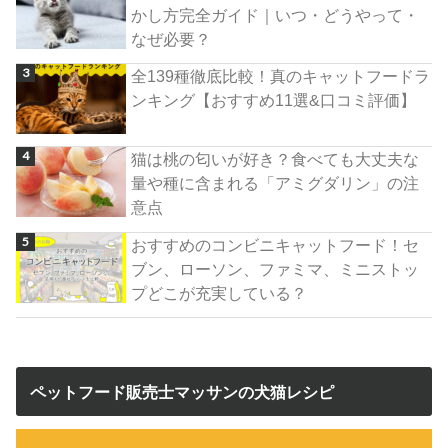
かし方完全ガイド｜いつ・どうやって・
なぜ必要？
全139種徹底比較！真のキャットフードラ
ンキング【おすすめ11選&口コミ評価】
猫は桃の匂いが好き？食べても大丈夫な
量や種に含まれる「アミグダリン」の注
意点
おすすめのコンビニキャットフード！セ
ブン、ローソン、ファミマ、ミニストッ
プどこが充実している？
ペットフード販売士マッサンの犬猫レシピ