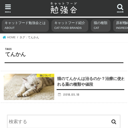
menu
search
キャットフード勉強会とは
キャットフード紹介
猫の種類
原材料
ABOUT
CAT FOOD BRANDS
CAT
INGRED
HOME
タグ : てんかん
てんかん
猫について
猫のてんかんは治るのか？治療に使わ
れる薬の種類や値段
2018.05.18