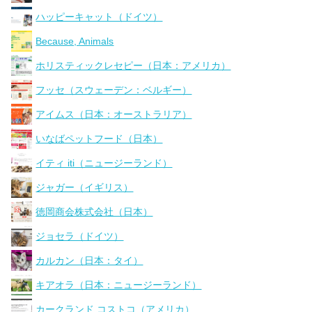
ハッピーキャット（ドイツ）
Because, Animals
ホリスティックレセピー（日本：アメリカ）
フッセ（スウェーデン：ベルギー）
アイムス（日本：オーストラリア）
いなばペットフード（日本）
イティ iti（ニュージーランド）
ジャガー（イギリス）
徳岡商会株式会社（日本）
ジョセラ（ドイツ）
カルカン（日本：タイ）
キアオラ（日本：ニュージーランド）
カークランド コストコ（アメリカ）