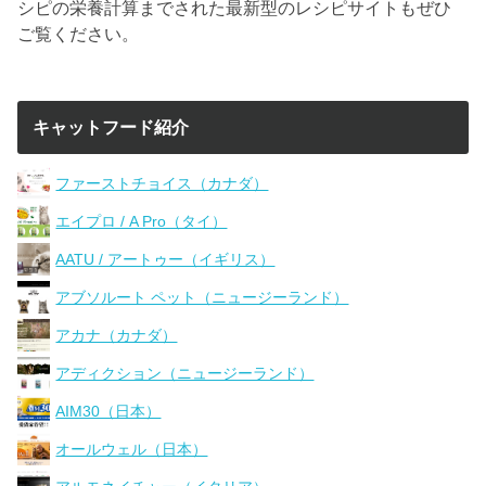
シピの栄養計算までされた最新型のレシピサイトもぜひ
ご覧ください。
キャットフード紹介
ファーストチョイス（カナダ）
エイプロ / A Pro（タイ）
AATU / アートゥー（イギリス）
アブソルート ペット（ニュージーランド）
アカナ（カナダ）
アディクション（ニュージーランド）
AIM30（日本）
オールウェル（日本）