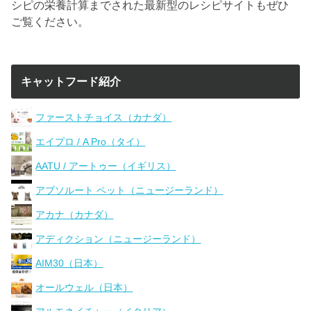
シピの栄養計算までされた最新型のレシピサイトもぜひ
ご覧ください。
キャットフード紹介
ファーストチョイス（カナダ）
エイプロ / A Pro（タイ）
AATU / アートゥー（イギリス）
アブソルート ペット（ニュージーランド）
アカナ（カナダ）
アディクション（ニュージーランド）
AIM30（日本）
オールウェル（日本）