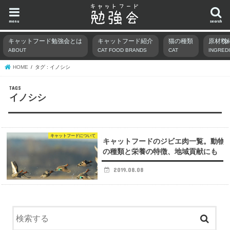
menu
search
キャットフード勉強会とは
キャットフード紹介
猫の種類
原材料
ABOUT
CAT FOOD BRANDS
CAT
INGRED
HOME
タグ : イノシシ
イノシシ
キャットフードについて
キャットフードのジビエ肉一覧。動物
の種類と栄養の特徴、地域貢献にも
2019.08.08