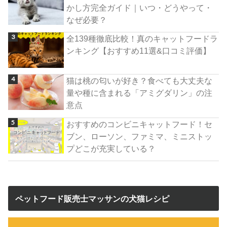
かし方完全ガイド｜いつ・どうやって・
なぜ必要？
全139種徹底比較！真のキャットフードラ
ンキング【おすすめ11選&口コミ評価】
猫は桃の匂いが好き？食べても大丈夫な
量や種に含まれる「アミグダリン」の注
意点
おすすめのコンビニキャットフード！セ
ブン、ローソン、ファミマ、ミニストッ
プどこが充実している？
ペットフード販売士マッサンの犬猫レシピ