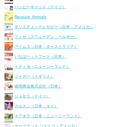
ハッピーキャット（ドイツ）
Because, Animals
ホリスティックレセピー（日本：アメリカ）
フッセ（スウェーデン：ベルギー）
アイムス（日本：オーストラリア）
いなばペットフード（日本）
イティ iti（ニュージーランド）
ジャガー（イギリス）
徳岡商会株式会社（日本）
ジョセラ（ドイツ）
カルカン（日本：タイ）
キアオラ（日本：ニュージーランド）
カークランド コストコ（アメリカ）