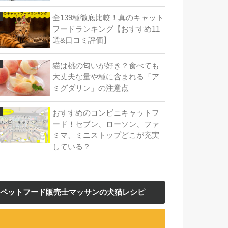
全139種徹底比較！真のキャット
フードランキング【おすすめ11
選&口コミ評価】
猫は桃の匂いが好き？食べても
大丈夫な量や種に含まれる「ア
ミグダリン」の注意点
おすすめのコンビニキャットフ
ード！セブン、ローソン、ファ
ミマ、ミニストップどこが充実
している？
ペットフード販売士マッサンの犬猫レシピ