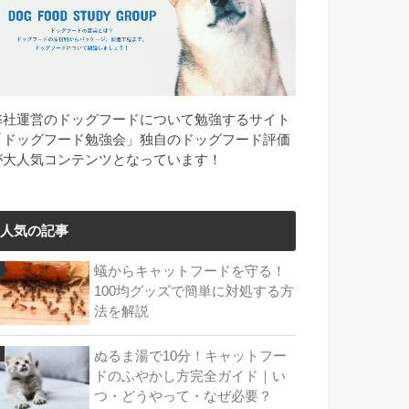
弊社運営のドッグフードについて勉強するサイト
「ドッグフード勉強会」独自のドッグフード評価
が大人気コンテンツとなっています！
人気の記事
蟻からキャットフードを守る！
100均グッズで簡単に対処する方
法を解説
ぬるま湯で10分！キャットフー
ドのふやかし方完全ガイド｜い
つ・どうやって・なぜ必要？