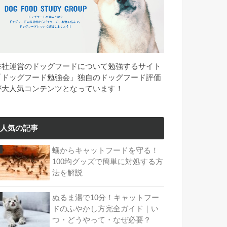
弊社運営のドッグフードについて勉強するサイト
「ドッグフード勉強会」独自のドッグフード評価
が大人気コンテンツとなっています！
人気の記事
蟻からキャットフードを守る！
100均グッズで簡単に対処する方
法を解説
ぬるま湯で10分！キャットフー
ドのふやかし方完全ガイド｜い
つ・どうやって・なぜ必要？