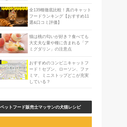
全139種徹底比較！真のキャット
フードランキング【おすすめ11
選&口コミ評価】
猫は桃の匂いが好き？食べても
大丈夫な量や種に含まれる「ア
ミグダリン」の注意点
おすすめのコンビニキャットフ
ード！セブン、ローソン、ファ
ミマ、ミニストップどこが充実
している？
ペットフード販売士マッサンの犬猫レシピ