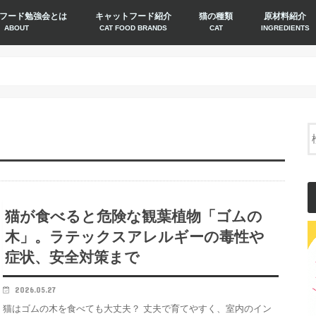
フード勉強会とは
キャットフード紹介
猫の種類
原材料紹介
ABOUT
CAT FOOD BRANDS
CAT
INGREDIENTS
猫が食べると危険な観葉植物「ゴムの
木」。ラテックスアレルギーの毒性や
症状、安全対策まで
2026.05.27
猫はゴムの木を食べても大丈夫？ 丈夫で育てやすく、室内のイン