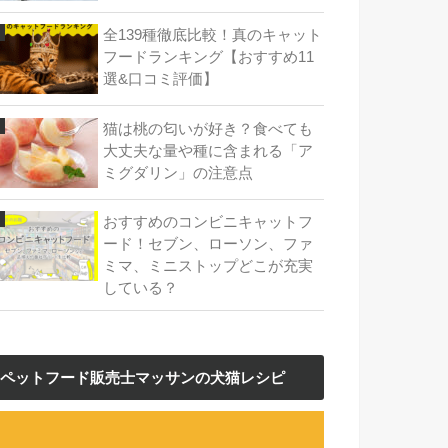
全139種徹底比較！真のキャット
フードランキング【おすすめ11
選&口コミ評価】
猫は桃の匂いが好き？食べても
大丈夫な量や種に含まれる「ア
ミグダリン」の注意点
おすすめのコンビニキャットフ
ード！セブン、ローソン、ファ
ミマ、ミニストップどこが充実
している？
ペットフード販売士マッサンの犬猫レシピ