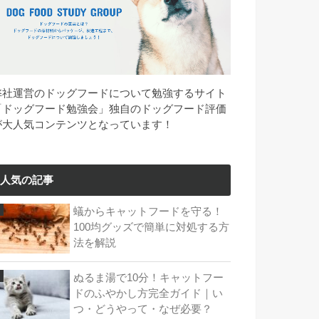
弊社運営のドッグフードについて勉強するサイト
「ドッグフード勉強会」独自のドッグフード評価
が大人気コンテンツとなっています！
人気の記事
蟻からキャットフードを守る！
100均グッズで簡単に対処する方
法を解説
ぬるま湯で10分！キャットフー
ドのふやかし方完全ガイド｜い
つ・どうやって・なぜ必要？