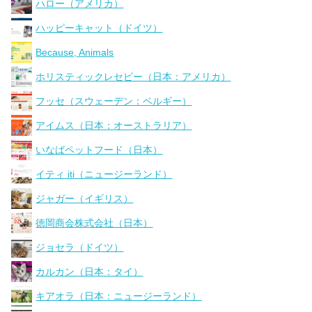
ハロー（アメリカ）
ハッピーキャット（ドイツ）
Because, Animals
ホリスティックレセピー（日本：アメリカ）
フッセ（スウェーデン：ベルギー）
アイムス（日本：オーストラリア）
いなばペットフード（日本）
イティ iti（ニュージーランド）
ジャガー（イギリス）
徳岡商会株式会社（日本）
ジョセラ（ドイツ）
カルカン（日本：タイ）
キアオラ（日本：ニュージーランド）