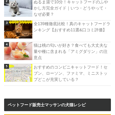
ぬるま湯で10分！キャットフードのふや
かし方完全ガイド｜いつ・どうやって・
なぜ必要？
全139種徹底比較！真のキャットフードラ
ンキング【おすすめ11選&口コミ評価】
猫は桃の匂いが好き？食べても大丈夫な
量や種に含まれる「アミグダリン」の注
意点
おすすめのコンビニキャットフード！セ
ブン、ローソン、ファミマ、ミニストッ
プどこが充実している？
ペットフード販売士マッサンの犬猫レシピ