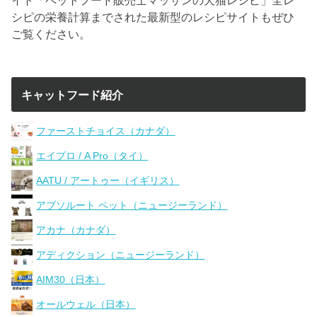
シピの栄養計算までされた最新型のレシピサイトもぜひ
ご覧ください。
キャットフード紹介
ファーストチョイス（カナダ）
エイプロ / A Pro（タイ）
AATU / アートゥー（イギリス）
アブソルート ペット（ニュージーランド）
アカナ（カナダ）
アディクション（ニュージーランド）
AIM30（日本）
オールウェル（日本）