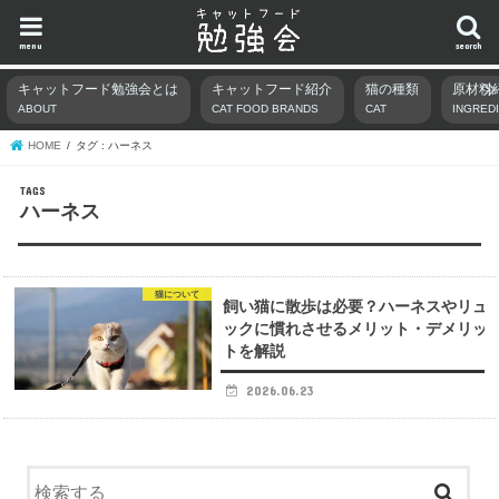
menu
search
キャットフード勉強会とは
キャットフード紹介
猫の種類
原材料
ABOUT
CAT FOOD BRANDS
CAT
INGRED
HOME
タグ : ハーネス
ハーネス
猫について
飼い猫に散歩は必要？ハーネスやリュ
ックに慣れさせるメリット・デメリッ
トを解説
2026.06.23