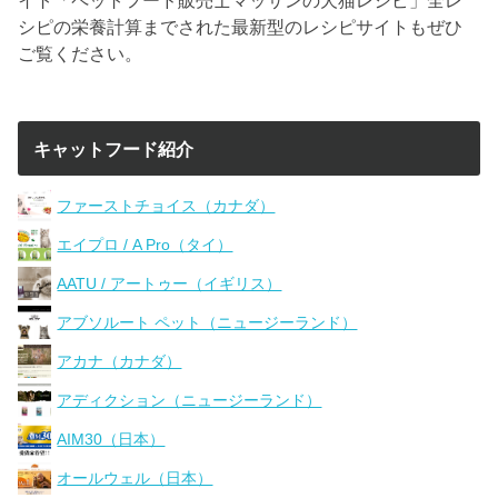
シピの栄養計算までされた最新型のレシピサイトもぜひ
ご覧ください。
キャットフード紹介
ファーストチョイス（カナダ）
エイプロ / A Pro（タイ）
AATU / アートゥー（イギリス）
アブソルート ペット（ニュージーランド）
アカナ（カナダ）
アディクション（ニュージーランド）
AIM30（日本）
オールウェル（日本）