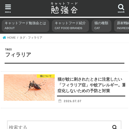
menu
search
キャットフード勉強会とは
キャットフード紹介
猫の種類
原材料
ABOUT
CAT FOOD BRANDS
CAT
INGRED
HOME
タグ : フィラリア
フィラリア
猫について
猫が蚊に刺されたときに注意したい
「フィラリア症」や蚊アレルギー。重
症化しないための予防と対策
2026.07.07