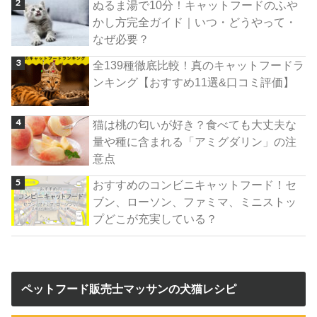
ぬるま湯で10分！キャットフードのふや
かし方完全ガイド｜いつ・どうやって・
なぜ必要？
全139種徹底比較！真のキャットフードラ
ンキング【おすすめ11選&口コミ評価】
猫は桃の匂いが好き？食べても大丈夫な
量や種に含まれる「アミグダリン」の注
意点
おすすめのコンビニキャットフード！セ
ブン、ローソン、ファミマ、ミニストッ
プどこが充実している？
ペットフード販売士マッサンの犬猫レシピ