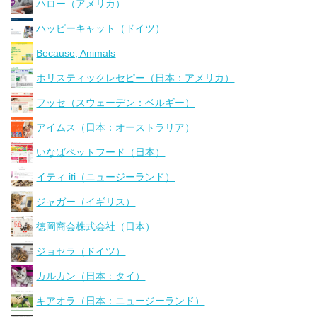
ハロー（アメリカ）
ハッピーキャット（ドイツ）
Because, Animals
ホリスティックレセピー（日本：アメリカ）
フッセ（スウェーデン：ベルギー）
アイムス（日本：オーストラリア）
いなばペットフード（日本）
イティ iti（ニュージーランド）
ジャガー（イギリス）
徳岡商会株式会社（日本）
ジョセラ（ドイツ）
カルカン（日本：タイ）
キアオラ（日本：ニュージーランド）