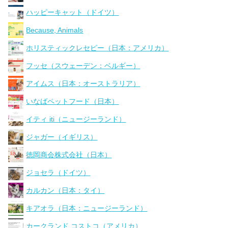
ハッピーキャット（ドイツ）
Because, Animals
ホリスティックレセピー（日本：アメリカ）
フッセ（スウェーデン：ベルギー）
アイムス（日本：オーストラリア）
いなばペットフード（日本）
イティ iti（ニュージーランド）
ジャガー（イギリス）
徳岡商会株式会社（日本）
ジョセラ（ドイツ）
カルカン（日本：タイ）
キアオラ（日本：ニュージーランド）
カークランド コストコ（アメリカ）