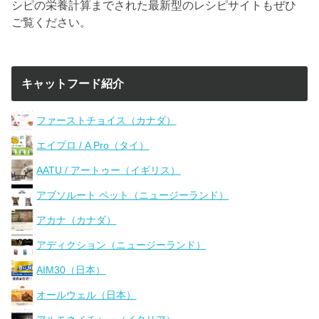
シピの栄養計算までされた最新型のレシピサイトもぜひ
ご覧ください。
キャットフード紹介
ファーストチョイス（カナダ）
エイプロ / A Pro（タイ）
AATU / アートゥー（イギリス）
アブソルート ペット（ニュージーランド）
アカナ（カナダ）
アディクション（ニュージーランド）
AIM30（日本）
オールウェル（日本）