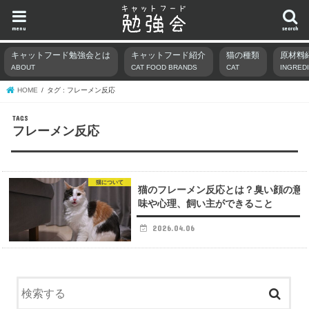
menu
search
キャットフード勉強会とは
キャットフード紹介
猫の種類
原材料
ABOUT
CAT FOOD BRANDS
CAT
INGRED
HOME
タグ : フレーメン反応
フレーメン反応
猫について
猫のフレーメン反応とは？臭い顔の意
味や心理、飼い主ができること
2026.04.06