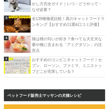
かし方完全ガイド｜いつ・どうやって・
なぜ必要？
全139種徹底比較！真のキャットフードラ
ンキング【おすすめ11選&口コミ評価】
猫は桃の匂いが好き？食べても大丈夫な
量や種に含まれる「アミグダリン」の注
意点
おすすめのコンビニキャットフード！セ
ブン、ローソン、ファミマ、ミニストッ
プどこが充実している？
ペットフード販売士マッサンの犬猫レシピ