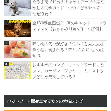
ぬるま湯で10分！キャットフードのふや
かし方完全ガイド｜いつ・どうやって・
なぜ必要？
全139種徹底比較！真のキャットフードラ
ンキング【おすすめ11選&口コミ評価】
猫は桃の匂いが好き？食べても大丈夫な
量や種に含まれる「アミグダリン」の注
意点
おすすめのコンビニキャットフード！セ
ブン、ローソン、ファミマ、ミニストッ
プどこが充実している？
ペットフード販売士マッサンの犬猫レシピ