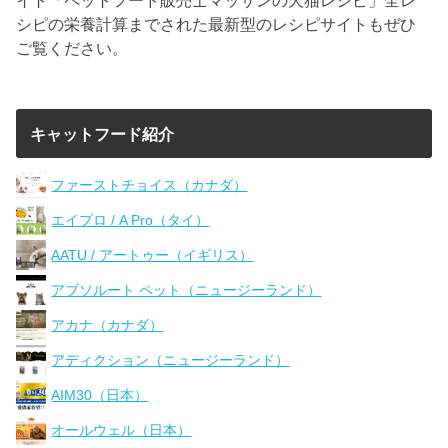
シピの栄養計算までされた最新型のレシピサイトもぜひ
ご覧ください。
キャットフード紹介
ファーストチョイス（カナダ）
エイプロ / A Pro（タイ）
AATU / アートゥー（イギリス）
アブソルート ペット（ニュージーランド）
アカナ（カナダ）
アディクション（ニュージーランド）
AIM30（日本）
オールウェル（日本）