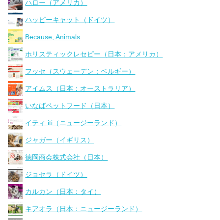
ハロー（アメリカ）
ハッピーキャット（ドイツ）
Because, Animals
ホリスティックレセピー（日本：アメリカ）
フッセ（スウェーデン：ベルギー）
アイムス（日本：オーストラリア）
いなばペットフード（日本）
イティ iti（ニュージーランド）
ジャガー（イギリス）
徳岡商会株式会社（日本）
ジョセラ（ドイツ）
カルカン（日本：タイ）
キアオラ（日本：ニュージーランド）