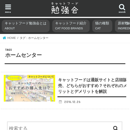
menu
search
キャットフード勉強会とは
キャットフード紹介
猫の種類
原材料
ABOUT
CAT FOOD BRANDS
CAT
INGRED
HOME
タグ : ホームセンター
ホームセンター
キャットフードについて
キャットフードは通販サイトと店頭販
売、どちらがおすすめ？それぞれのメ
リットとデメリットを解説
2016.12.26