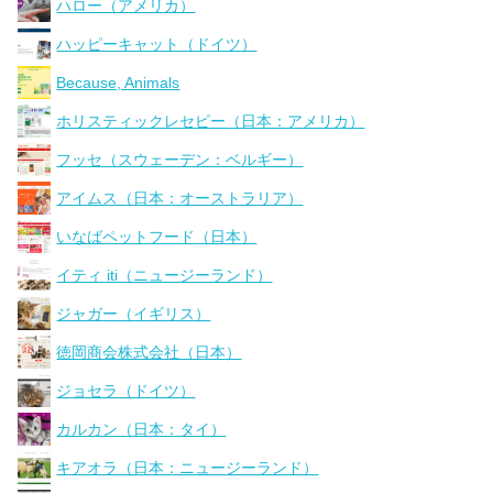
ハロー（アメリカ）
ハッピーキャット（ドイツ）
Because, Animals
ホリスティックレセピー（日本：アメリカ）
フッセ（スウェーデン：ベルギー）
アイムス（日本：オーストラリア）
いなばペットフード（日本）
イティ iti（ニュージーランド）
ジャガー（イギリス）
徳岡商会株式会社（日本）
ジョセラ（ドイツ）
カルカン（日本：タイ）
キアオラ（日本：ニュージーランド）