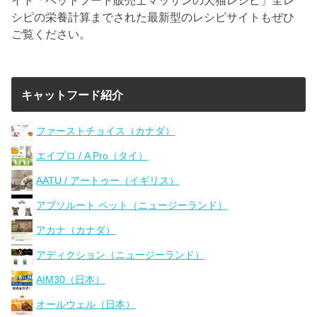
シピの栄養計算までされた最新型のレシピサイトもぜひ
ご覧ください。
キャットフード紹介
ファーストチョイス（カナダ）
エイプロ / A Pro（タイ）
AATU / アートゥー（イギリス）
アブソルート ペット（ニュージーランド）
アカナ（カナダ）
アディクション（ニュージーランド）
AIM30（日本）
オールウェル（日本）