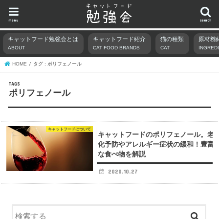
menu
search
キャットフード勉強会とは
キャットフード紹介
猫の種類
原材料
ABOUT
CAT FOOD BRANDS
CAT
INGRED
HOME
タグ : ポリフェノール
ポリフェノール
キャットフードについて
キャットフードのポリフェノール。老
化予防やアレルギー症状の緩和！豊富
な食べ物を解説
2020.10.27