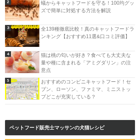
蟻からキャットフードを守る！100均グッ
ズで簡単に対処する方法を解説
全139種徹底比較！真のキャットフードラ
ンキング【おすすめ11選&口コミ評価】
猫は桃の匂いが好き？食べても大丈夫な
量や種に含まれる「アミグダリン」の注
意点
おすすめのコンビニキャットフード！セ
ブン、ローソン、ファミマ、ミニストッ
プどこが充実している？
ペットフード販売士マッサンの犬猫レシピ