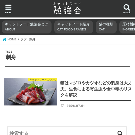
menu
search
キャットフード勉強会とは
キャットフード紹介
猫の種類
原材料
ABOUT
CAT FOOD BRANDS
CAT
INGRED
HOME
タグ : 刺身
刺身
キャットフードについて
猫はマグロやカツオなどの刺身は大丈
夫。生食による寄生虫や食中毒のリス
クを解説
2026.07.01