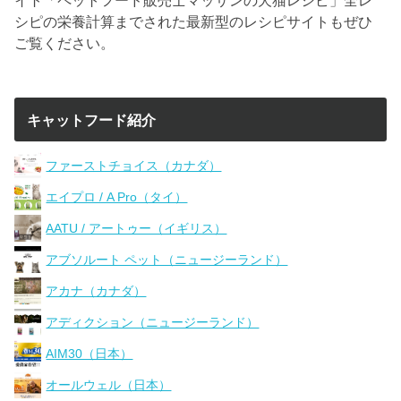
シピの栄養計算までされた最新型のレシピサイトもぜひ
ご覧ください。
キャットフード紹介
ファーストチョイス（カナダ）
エイプロ / A Pro（タイ）
AATU / アートゥー（イギリス）
アブソルート ペット（ニュージーランド）
アカナ（カナダ）
アディクション（ニュージーランド）
AIM30（日本）
オールウェル（日本）