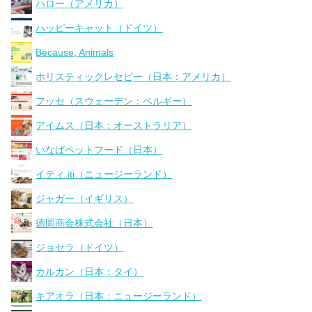
ハロー（アメリカ）
ハッピーキャット（ドイツ）
Because, Animals
ホリスティックレセピー（日本：アメリカ）
フッセ（スウェーデン：ベルギー）
アイムス（日本：オーストラリア）
いなばペットフード（日本）
イティ iti（ニュージーランド）
ジャガー（イギリス）
徳岡商会株式会社（日本）
ジョセラ（ドイツ）
カルカン（日本：タイ）
キアオラ（日本：ニュージーランド）