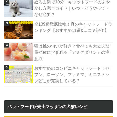
ぬるま湯で10分！キャットフードのふや
かし方完全ガイド｜いつ・どうやって・
なぜ必要？
全139種徹底比較！真のキャットフードラ
ンキング【おすすめ11選&口コミ評価】
猫は桃の匂いが好き？食べても大丈夫な
量や種に含まれる「アミグダリン」の注
意点
おすすめのコンビニキャットフード！セ
ブン、ローソン、ファミマ、ミニストッ
プどこが充実している？
ペットフード販売士マッサンの犬猫レシピ