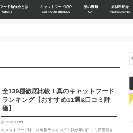
フード勉強会とは
キャットフード紹介
猫の種類
原材料紹介
ABOUT
CAT FOOD BRANDS
CAT
INGREDIENTS
全139種徹底比較！真のキャットフード
ランキング【おすすめ11選&口コミ評
価】
2016.08.29
キャットフード味・材料別ランキング！我が家の口コミ評価付き！