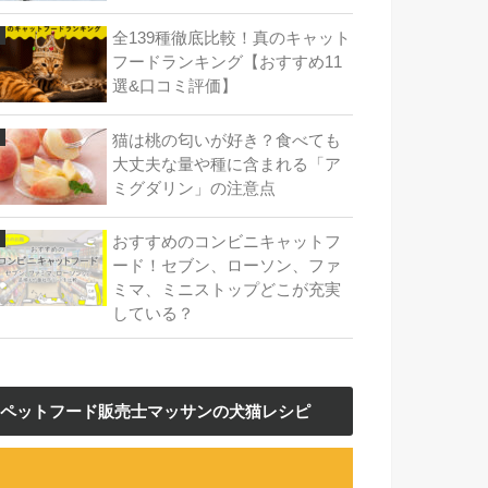
全139種徹底比較！真のキャット
フードランキング【おすすめ11
選&口コミ評価】
猫は桃の匂いが好き？食べても
大丈夫な量や種に含まれる「ア
ミグダリン」の注意点
おすすめのコンビニキャットフ
ード！セブン、ローソン、ファ
ミマ、ミニストップどこが充実
している？
ペットフード販売士マッサンの犬猫レシピ