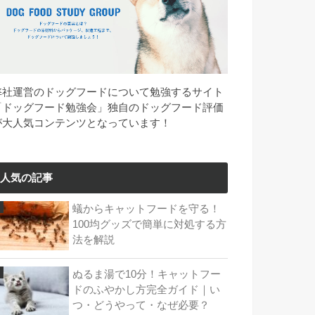
弊社運営のドッグフードについて勉強するサイト
「ドッグフード勉強会」独自のドッグフード評価
が大人気コンテンツとなっています！
人気の記事
蟻からキャットフードを守る！
100均グッズで簡単に対処する方
法を解説
ぬるま湯で10分！キャットフー
ドのふやかし方完全ガイド｜い
つ・どうやって・なぜ必要？