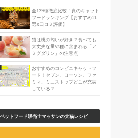
全139種徹底比較！真のキャット
フードランキング【おすすめ11
選&口コミ評価】
猫は桃の匂いが好き？食べても
大丈夫な量や種に含まれる「ア
ミグダリン」の注意点
おすすめのコンビニキャットフ
ード！セブン、ローソン、ファ
ミマ、ミニストップどこが充実
している？
ペットフード販売士マッサンの犬猫レシピ