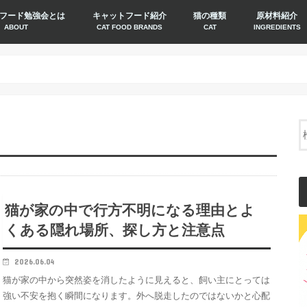
フード勉強会とは
キャットフード紹介
猫の種類
原材料紹介
ABOUT
CAT FOOD BRANDS
CAT
INGREDIENTS
猫が家の中で行方不明になる理由とよ
くある隠れ場所、探し方と注意点
2026.06.04
猫が家の中から突然姿を消したように見えると、飼い主にとっては
強い不安を抱く瞬間になります。外へ脱走したのではないかと心配