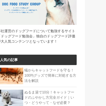
弊社運営のドッグフードについて勉強するサイト
「ドッグフード勉強会」独自のドッグフード評価
が大人気コンテンツとなっています！
人気の記事
蟻からキャットフードを守る！
100均グッズで簡単に対処する方
法を解説
ぬるま湯で10分！キャットフー
ドのふやかし方完全ガイド｜い
つ・どうやって・なぜ必要？