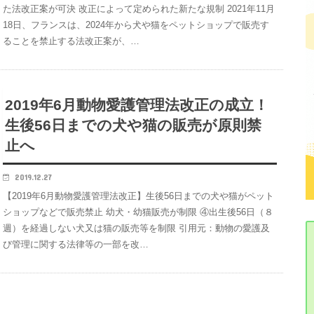
た法改正案が可決 改正によって定められた新たな規制 2021年11月
18日、フランスは、2024年から犬や猫をペットショップで販売す
ることを禁止する法改正案が、…
2019年6月動物愛護管理法改正の成立！
生後56日までの犬や猫の販売が原則禁
止へ
2019.12.27
【2019年6月動物愛護管理法改正】生後56日までの犬や猫がペット
ショップなどで販売禁止 幼犬・幼猫販売が制限 ④出生後56日（８
週）を経過しない犬又は猫の販売等を制限 引用元：動物の愛護及
び管理に関する法律等の一部を改…