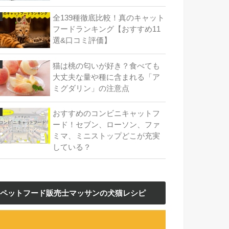
全139種徹底比較！真のキャット
フードランキング【おすすめ11
選&口コミ評価】
猫は桃の匂いが好き？食べても
大丈夫な量や種に含まれる「ア
ミグダリン」の注意点
おすすめのコンビニキャットフ
ード！セブン、ローソン、ファ
ミマ、ミニストップどこが充実
している？
ペットフード販売士マッサンの犬猫レシピ