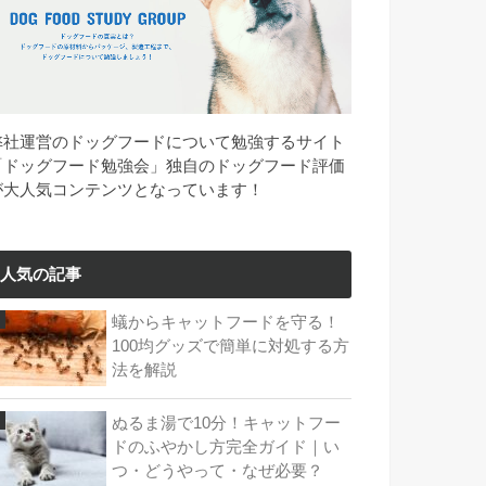
弊社運営のドッグフードについて勉強するサイト
「ドッグフード勉強会」独自のドッグフード評価
が大人気コンテンツとなっています！
人気の記事
蟻からキャットフードを守る！
100均グッズで簡単に対処する方
法を解説
ぬるま湯で10分！キャットフー
ドのふやかし方完全ガイド｜い
つ・どうやって・なぜ必要？