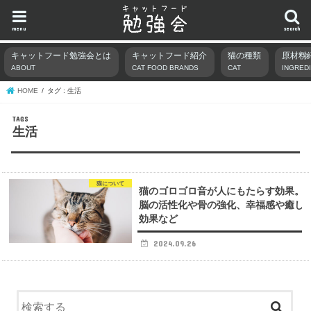
menu
search
キャットフード勉強会とは
キャットフード紹介
猫の種類
原材料
ABOUT
CAT FOOD BRANDS
CAT
INGRED
HOME
タグ : 生活
生活
猫について
猫のゴロゴロ音が人にもたらす効果。
脳の活性化や骨の強化、幸福感や癒し
効果など
2024.09.26