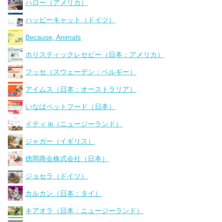
ハロー（アメリカ）
ハッピーキャット（ドイツ）
Because, Animals
ホリスティックレセピー（日本：アメリカ）
フッセ（スウェーデン：ベルギー）
アイムス（日本：オーストラリア）
いなばペットフード（日本）
イティ iti（ニュージーランド）
ジャガー（イギリス）
徳岡商会株式会社（日本）
ジョセラ（ドイツ）
カルカン（日本：タイ）
キアオラ（日本：ニュージーランド）