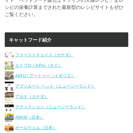
シピの栄養計算までされた最新型のレシピサイトもぜひ
ご覧ください。
キャットフード紹介
ファーストチョイス（カナダ）
エイプロ / A Pro（タイ）
AATU / アートゥー（イギリス）
アブソルート ペット（ニュージーランド）
アカナ（カナダ）
アディクション（ニュージーランド）
AIM30（日本）
オールウェル（日本）