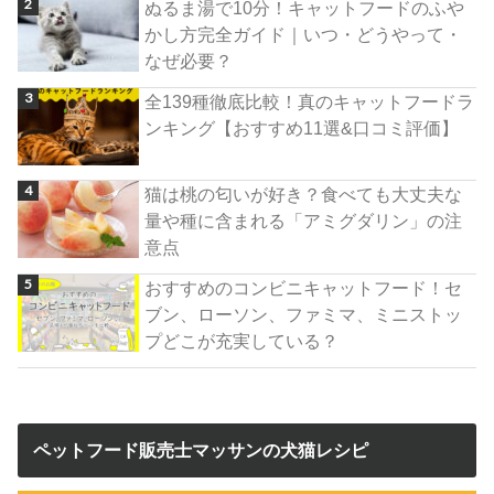
ぬるま湯で10分！キャットフードのふや
かし方完全ガイド｜いつ・どうやって・
なぜ必要？
全139種徹底比較！真のキャットフードラ
ンキング【おすすめ11選&口コミ評価】
猫は桃の匂いが好き？食べても大丈夫な
量や種に含まれる「アミグダリン」の注
意点
おすすめのコンビニキャットフード！セ
ブン、ローソン、ファミマ、ミニストッ
プどこが充実している？
ペットフード販売士マッサンの犬猫レシピ