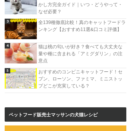
かし方完全ガイド｜いつ・どうやって・
なぜ必要？
全139種徹底比較！真のキャットフードラ
ンキング【おすすめ11選&口コミ評価】
猫は桃の匂いが好き？食べても大丈夫な
量や種に含まれる「アミグダリン」の注
意点
おすすめのコンビニキャットフード！セ
ブン、ローソン、ファミマ、ミニストッ
プどこが充実している？
ペットフード販売士マッサンの犬猫レシピ