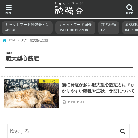
menu
search
キャットフード勉強会とは
キャットフード紹介
猫の種類
原材料
ABOUT
CAT FOOD BRANDS
CAT
INGRED
HOME
タグ : 肥大型心筋症
肥大型心筋症
猫について
猫に発症が多い肥大型心筋症とは？か
かりやすい猫種や症状、予防について
2018.11.30