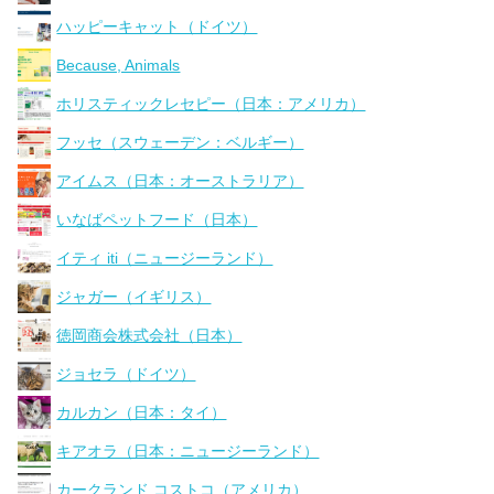
ハッピーキャット（ドイツ）
Because, Animals
ホリスティックレセピー（日本：アメリカ）
フッセ（スウェーデン：ベルギー）
アイムス（日本：オーストラリア）
いなばペットフード（日本）
イティ iti（ニュージーランド）
ジャガー（イギリス）
徳岡商会株式会社（日本）
ジョセラ（ドイツ）
カルカン（日本：タイ）
キアオラ（日本：ニュージーランド）
カークランド コストコ（アメリカ）