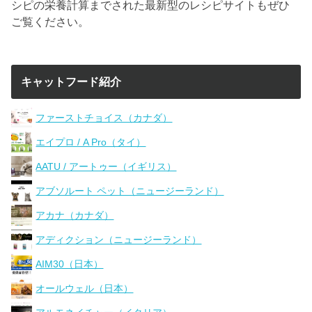
シピの栄養計算までされた最新型のレシピサイトもぜひ
ご覧ください。
キャットフード紹介
ファーストチョイス（カナダ）
エイプロ / A Pro（タイ）
AATU / アートゥー（イギリス）
アブソルート ペット（ニュージーランド）
アカナ（カナダ）
アディクション（ニュージーランド）
AIM30（日本）
オールウェル（日本）