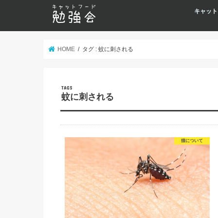
キャット
HOME
タグ : 蚊に刺される
蚊に刺される
猫について