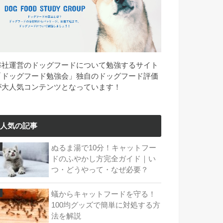
弊社運営のドッグフードについて勉強するサイト
「ドッグフード勉強会」独自のドッグフード評価
が大人気コンテンツとなっています！
人気の記事
ぬるま湯で10分！キャットフー
ドのふやかし方完全ガイド｜い
つ・どうやって・なぜ必要？
蟻からキャットフードを守る！
100均グッズで簡単に対処する方
法を解説