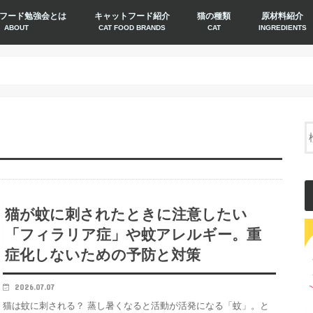
フード勉強会とは
キャットフード紹介
猫の種類
原材料紹介
ABOUT
CAT FOOD BRANDS
CAT
INGREDIENTS
猫が蚊に刺されたときに注意したい
「フィラリア症」や蚊アレルギー。重
症化しないための予防と対策
2026.07.07
猫は蚊に刺される？ 蒸し暑くなると活動が活発になる「蚊」。と