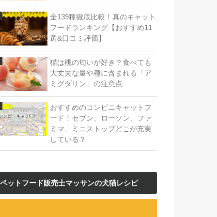
全139種徹底比較！真のキャット
フードランキング【おすすめ11
選&口コミ評価】
猫は桃の匂いが好き？食べても
大丈夫な量や種に含まれる「ア
ミグダリン」の注意点
おすすめのコンビニキャットフ
ード！セブン、ローソン、ファ
ミマ、ミニストップどこが充実
している？
ペットフード販売士マッサンの犬猫レシピ