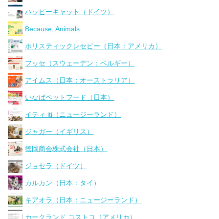
ハッピーキャット（ドイツ）
Because, Animals
ホリスティックレセピー（日本：アメリカ）
フッセ（スウェーデン：ベルギー）
アイムス（日本：オーストラリア）
いなばペットフード（日本）
イティ iti（ニュージーランド）
ジャガー（イギリス）
徳岡商会株式会社（日本）
ジョセラ（ドイツ）
カルカン（日本：タイ）
キアオラ（日本：ニュージーランド）
カークランド コストコ（アメリカ）