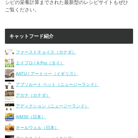
シピの栄養計算までされた最新型のレシピサイトもぜひ
ご覧ください。
キャットフード紹介
ファーストチョイス（カナダ）
エイプロ / A Pro（タイ）
AATU / アートゥー（イギリス）
アブソルート ペット（ニュージーランド）
アカナ（カナダ）
アディクション（ニュージーランド）
AIM30（日本）
オールウェル（日本）