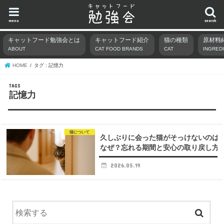
menu
search
キャットフード勉強会とは
キャットフード紹介
猫の種類
原材料
ABOUT
CAT FOOD BRANDS
CAT
INGRED
HOME
タグ : 記憶力
記憶力
猫について
久しぶりに会った猫がそっけないのは
なぜ？忘れる期間と安心の取り戻し方
2026.05.19