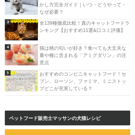
かし方完全ガイド｜いつ・どうやって・
なぜ必要？
全139種徹底比較！真のキャットフードラ
ンキング【おすすめ11選&口コミ評価】
猫は桃の匂いが好き？食べても大丈夫な
量や種に含まれる「アミグダリン」の注
意点
おすすめのコンビニキャットフード！セ
ブン、ローソン、ファミマ、ミニストッ
プどこが充実している？
ペットフード販売士マッサンの犬猫レシピ