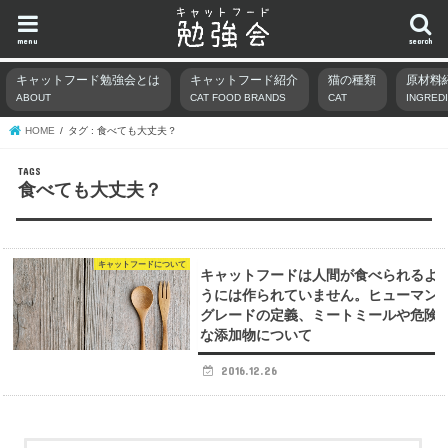
menu
search
キャットフード勉強会とは
キャットフード紹介
猫の種類
原材料
ABOUT
CAT FOOD BRANDS
CAT
INGRED
HOME
タグ : 食べても大丈夫？
食べても大丈夫？
キャットフードについて
キャットフードは人間が食べられるよ
うには作られていません。ヒューマン
グレードの定義、ミートミールや危険
な添加物について
2016.12.26