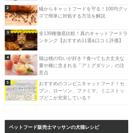
蟻からキャットフードを守る！100均グッ
ズで簡単に対処する方法を解説
全139種徹底比較！真のキャットフードラ
ンキング【おすすめ11選&口コミ評価】
猫は桃の匂いが好き？食べても大丈夫な
量や種に含まれる「アミグダリン」の注
意点
おすすめのコンビニキャットフード！セ
ブン、ローソン、ファミマ、ミニストッ
プどこが充実している？
ペットフード販売士マッサンの犬猫レシピ