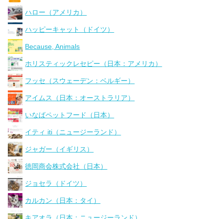
ハロー（アメリカ）
ハッピーキャット（ドイツ）
Because, Animals
ホリスティックレセピー（日本：アメリカ）
フッセ（スウェーデン：ベルギー）
アイムス（日本：オーストラリア）
いなばペットフード（日本）
イティ iti（ニュージーランド）
ジャガー（イギリス）
徳岡商会株式会社（日本）
ジョセラ（ドイツ）
カルカン（日本：タイ）
キアオラ（日本：ニュージーランド）