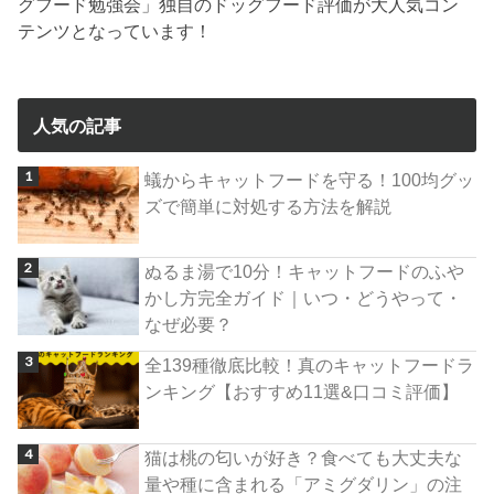
グフード勉強会」独自のドッグフード評価が大人気コン
テンツとなっています！
人気の記事
蟻からキャットフードを守る！100均グッ
ズで簡単に対処する方法を解説
ぬるま湯で10分！キャットフードのふや
かし方完全ガイド｜いつ・どうやって・
なぜ必要？
全139種徹底比較！真のキャットフードラ
ンキング【おすすめ11選&口コミ評価】
猫は桃の匂いが好き？食べても大丈夫な
量や種に含まれる「アミグダリン」の注