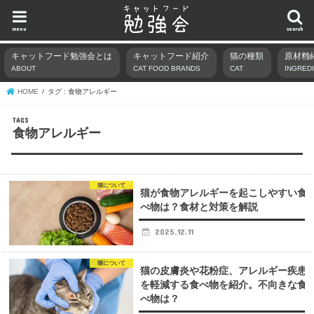
menu
search
キャットフード勉強会とは
キャットフード紹介
猫の種類
原材料
ABOUT
CAT FOOD BRANDS
CAT
INGRED
HOME
タグ : 食物アレルギー
食物アレルギー
猫について
猫が食物アレルギーを起こしやすい食
べ物は？食材と対策を解説
2025.12.11
猫について
猫の皮膚炎や花粉症、アレルギー疾患
を軽減する食べ物を紹介。不向きな食
べ物は？