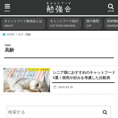
menu
search
キャットフード勉強会とは
キャットフード紹介
猫の種類
原材料
ABOUT
CAT FOOD BRANDS
CAT
INGRED
HOME
タグ : 高齢
高齢
ランキング・おすすめ
シニア猫におすすめのキャットフード
5選！病気や好みを考慮した比較表
2019.04.15