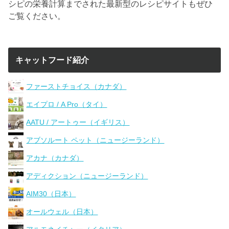
シピの栄養計算までされた最新型のレシピサイトもぜひ
ご覧ください。
キャットフード紹介
ファーストチョイス（カナダ）
エイプロ / A Pro（タイ）
AATU / アートゥー（イギリス）
アブソルート ペット（ニュージーランド）
アカナ（カナダ）
アディクション（ニュージーランド）
AIM30（日本）
オールウェル（日本）