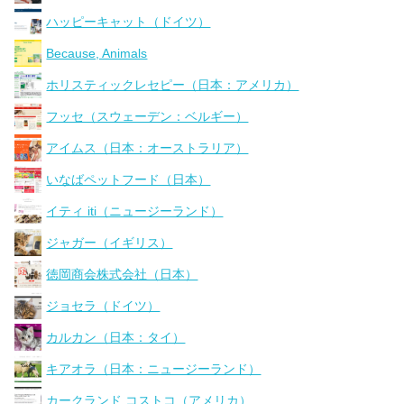
ハッピーキャット（ドイツ）
Because, Animals
ホリスティックレセピー（日本：アメリカ）
フッセ（スウェーデン：ベルギー）
アイムス（日本：オーストラリア）
いなばペットフード（日本）
イティ iti（ニュージーランド）
ジャガー（イギリス）
徳岡商会株式会社（日本）
ジョセラ（ドイツ）
カルカン（日本：タイ）
キアオラ（日本：ニュージーランド）
カークランド コストコ（アメリカ）