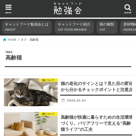
menu
search
キャットフード勉強会とは
キャットフード紹介
猫の種類
原材料
ABOUT
CAT FOOD BRANDS
CAT
INGRED
HOME
タグ : 高齢猫
高齢猫
猫について
猫の老化のサインとは？見た目の変化
から分かるチェックポイントと注意点
2026.03.04
猫について
高齢猫が快適に暮らすための生活環境
づくり。バリアフリーで支える“高齢
猫ライフ”の工夫