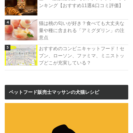
ンキング【おすすめ11選&口コミ評価】
猫は桃の匂いが好き？食べても大丈夫な
量や種に含まれる「アミグダリン」の注
意点
おすすめのコンビニキャットフード！セ
ブン、ローソン、ファミマ、ミニストッ
プどこが充実している？
ペットフード販売士マッサンの犬猫レシピ