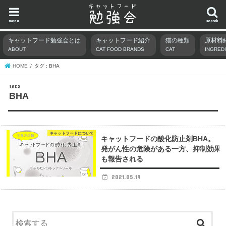
menu
search
キャットフード勉強会とは
キャットフード紹介
猫の種類
原材料
ABOUT
CAT FOOD BRANDS
CAT
INGRED
HOME
タグ : BHA
BHA
キャットフードについて
キャットフードの酸化防止剤BHA。
発がん性の危険がある一方、抑制効果
も報告される
2021.05.19