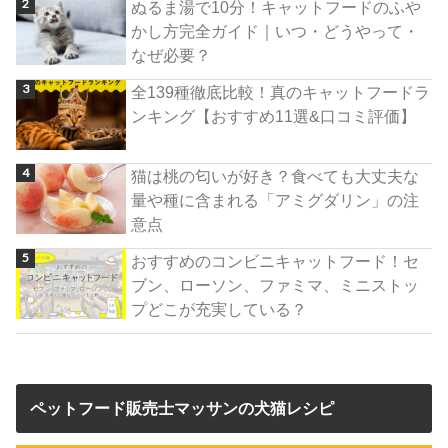
ぬるま湯で10分！キャットフードのふや
かし方完全ガイド｜いつ・どうやって・
なぜ必要？
全139種徹底比較！真のキャットフードラ
ンキング【おすすめ11選&口コミ評価】
猫は桃の匂いが好き？食べても大丈夫な
量や種に含まれる「アミグダリン」の注
意点
おすすめのコンビニキャットフード！セ
ブン、ローソン、ファミマ、ミニストッ
プどこが充実している？
ペットフード販売士マッサンの犬猫レシピ