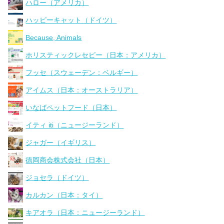
ハロー（アメリカ）
ハッピーキャット（ドイツ）
Because, Animals
ホリスティックレセピー（日本：アメリカ）
フッセ（スウェーデン：ベルギー）
アイムス（日本：オーストラリア）
いなばペットフード（日本）
イティ iti（ニュージーランド）
ジャガー（イギリス）
徳岡商会株式会社（日本）
ジョセラ（ドイツ）
カルカン（日本：タイ）
キアオラ（日本：ニュージーランド）