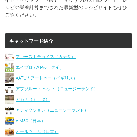
シピの栄養計算までされた最新型のレシピサイトもぜひ
ご覧ください。
キャットフード紹介
ファーストチョイス（カナダ）
エイプロ / A Pro（タイ）
AATU / アートゥー（イギリス）
アブソルート ペット（ニュージーランド）
アカナ（カナダ）
アディクション（ニュージーランド）
AIM30（日本）
オールウェル（日本）