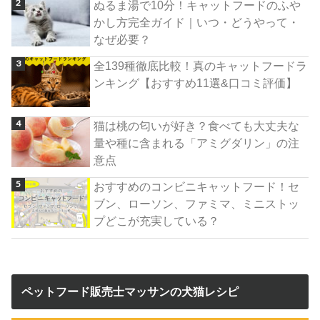
ぬるま湯で10分！キャットフードのふや
かし方完全ガイド｜いつ・どうやって・
なぜ必要？
全139種徹底比較！真のキャットフードラ
ンキング【おすすめ11選&口コミ評価】
猫は桃の匂いが好き？食べても大丈夫な
量や種に含まれる「アミグダリン」の注
意点
おすすめのコンビニキャットフード！セ
ブン、ローソン、ファミマ、ミニストッ
プどこが充実している？
ペットフード販売士マッサンの犬猫レシピ