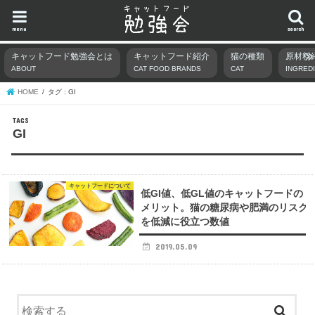
menu
search
キャットフード勉強会とは
キャットフード紹介
猫の種類
原材料
ABOUT
CAT FOOD BRANDS
CAT
INGRED
HOME
タグ : GI
GI
キャットフードについて
低GI値、低GL値のキャットフードの
メリット。猫の糖尿病や肥満のリスク
を低減に役立つ数値
2019.05.09