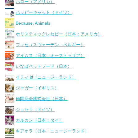
ハロー（アメリカ）
ハッピーキャット（ドイツ）
Because, Animals
ホリスティックレセピー（日本：アメリカ）
フッセ（スウェーデン：ベルギー）
アイムス（日本：オーストラリア）
いなばペットフード（日本）
イティ iti（ニュージーランド）
ジャガー（イギリス）
徳岡商会株式会社（日本）
ジョセラ（ドイツ）
カルカン（日本：タイ）
キアオラ（日本：ニュージーランド）