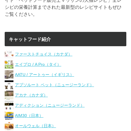
シピの栄養計算までされた最新型のレシピサイトもぜひ
ご覧ください。
キャットフード紹介
ファーストチョイス（カナダ）
エイプロ / A Pro（タイ）
AATU / アートゥー（イギリス）
アブソルート ペット（ニュージーランド）
アカナ（カナダ）
アディクション（ニュージーランド）
AIM30（日本）
オールウェル（日本）