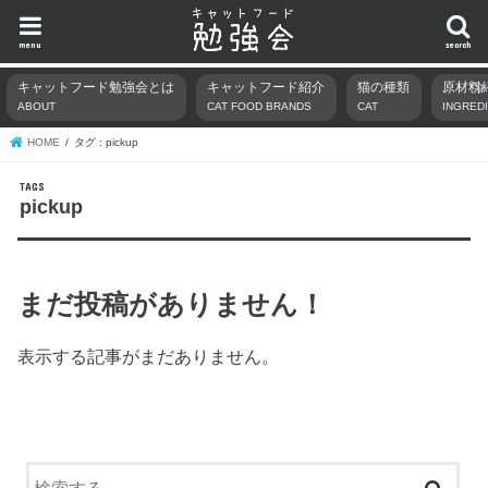
menu
search
キャットフード勉強会とは
キャットフード紹介
猫の種類
原材料
ABOUT
CAT FOOD BRANDS
CAT
INGRED
HOME
タグ : pickup
pickup
まだ投稿がありません！
表示する記事がまだありません。