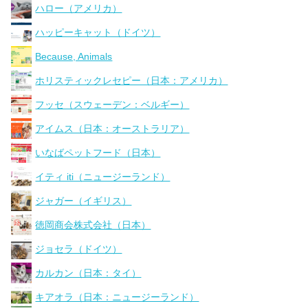
ハロー（アメリカ）
ハッピーキャット（ドイツ）
Because, Animals
ホリスティックレセピー（日本：アメリカ）
フッセ（スウェーデン：ベルギー）
アイムス（日本：オーストラリア）
いなばペットフード（日本）
イティ iti（ニュージーランド）
ジャガー（イギリス）
徳岡商会株式会社（日本）
ジョセラ（ドイツ）
カルカン（日本：タイ）
キアオラ（日本：ニュージーランド）