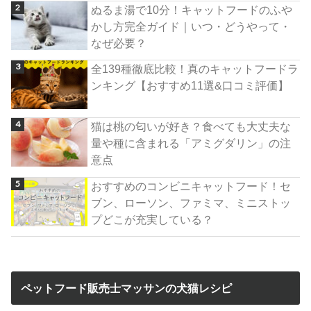
ぬるま湯で10分！キャットフードのふや
かし方完全ガイド｜いつ・どうやって・
なぜ必要？
全139種徹底比較！真のキャットフードラ
ンキング【おすすめ11選&口コミ評価】
猫は桃の匂いが好き？食べても大丈夫な
量や種に含まれる「アミグダリン」の注
意点
おすすめのコンビニキャットフード！セ
ブン、ローソン、ファミマ、ミニストッ
プどこが充実している？
ペットフード販売士マッサンの犬猫レシピ