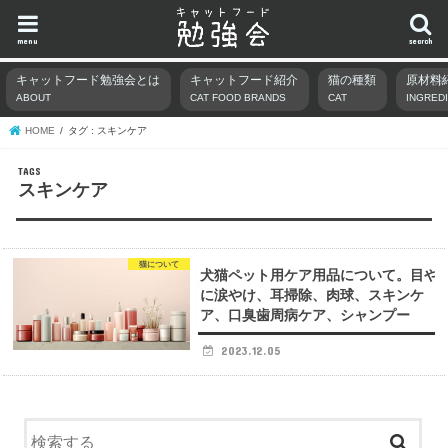
menu
search
キャットフード勉強会とは
キャットフード紹介
猫の種類
原材料
ABOUT
CAT FOOD BRANDS
CAT
INGRED
HOME
タグ : スキンケア
スキンケア
猫について
犬猫ペット用ケア用品について。目や
に涙やけ、耳掃除、肉球、スキンケ
ア、口臭歯周病ケア、シャンプー
2023.12.05