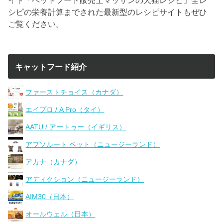
シピの栄養計算までされた最新型のレシピサイトもぜひ
ご覧ください。
キャットフード紹介
ファーストチョイス（カナダ）
エイプロ / A Pro（タイ）
AATU / アートゥー（イギリス）
アブソルート ペット（ニュージーランド）
アカナ（カナダ）
アディクション（ニュージーランド）
AIM30（日本）
オールウェル（日本）