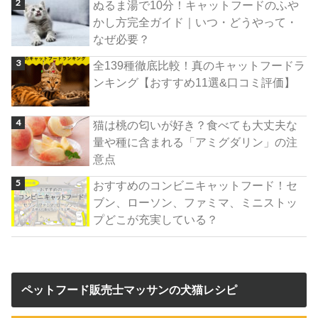
ぬるま湯で10分！キャットフードのふや
かし方完全ガイド｜いつ・どうやって・
なぜ必要？
全139種徹底比較！真のキャットフードラ
ンキング【おすすめ11選&口コミ評価】
猫は桃の匂いが好き？食べても大丈夫な
量や種に含まれる「アミグダリン」の注
意点
おすすめのコンビニキャットフード！セ
ブン、ローソン、ファミマ、ミニストッ
プどこが充実している？
ペットフード販売士マッサンの犬猫レシピ