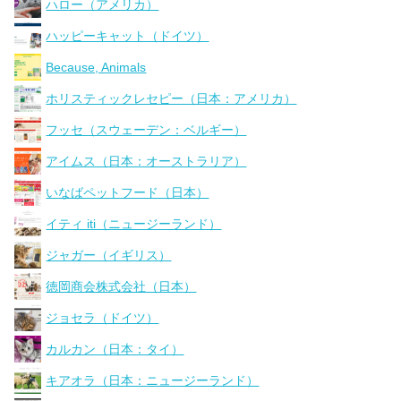
ハロー（アメリカ）
ハッピーキャット（ドイツ）
Because, Animals
ホリスティックレセピー（日本：アメリカ）
フッセ（スウェーデン：ベルギー）
アイムス（日本：オーストラリア）
いなばペットフード（日本）
イティ iti（ニュージーランド）
ジャガー（イギリス）
徳岡商会株式会社（日本）
ジョセラ（ドイツ）
カルカン（日本：タイ）
キアオラ（日本：ニュージーランド）