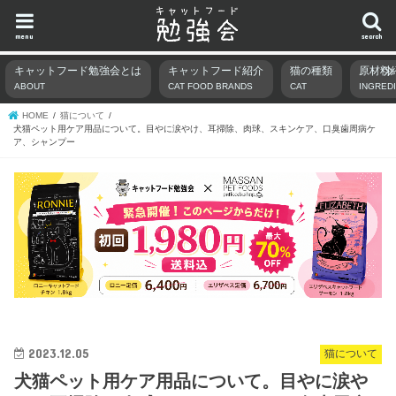
menu
search
キャットフード勉強会とは
キャットフード紹介
猫の種類
原材料
ABOUT
CAT FOOD BRANDS
CAT
INGRED
HOME
猫について
犬猫ペット用ケア用品について。目やに涙やけ、耳掃除、肉球、スキンケア、口臭歯周病ケ
ア、シャンプー
2023.12.05
猫について
犬猫ペット用ケア用品について。目やに涙や