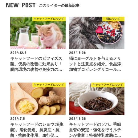
NEW POST
このライターの最新記事
キャットフードについて
猫について
2024.12.8
2024.8.26
キャットフードのビフィズス
猫にヨーグルトを与えるメリ
菌。便臭の改善に効果あり！
ットと注意点を紹介。食品添
腸内環境の改善や免疫力の…
加物プロピレングリコール…
キャットフードについて
キャットフードについて
2024.7.5
2024.6.28
キャットフードのショウガ(生
キャットフードのソバ。毛細
姜)。消化促進、抗炎症・抗
血管の安定・強化を行うルチ
菌・抗酸化作用、血行促…
ンが豊富！特発性乳糜胸に…