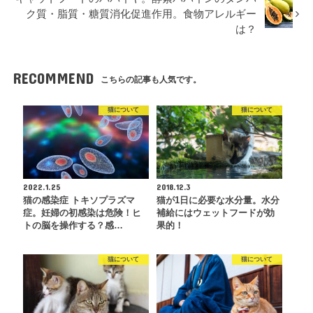
ク質・脂質・糖質消化促進作用。食物アレルギー
は？
RECOMMEND
こちらの記事も人気です。
猫について
猫について
2022.1.25
2018.12.3
猫の感染症 トキソプラズマ
猫が1日に必要な水分量。水分
症。妊婦の初感染は危険！ヒ
補給にはウェットフードが効
トの脳を操作する？感…
果的！
猫について
猫について