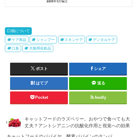
2019年1月16日
猫について
ケア商品
シャンプー
スキンケア
デンタルケア
口臭
犬猫用化粧品
ポスト
シェア
はてブ
送る
Pocket
feedly
キャットフードのラズベリー。おやつで食べても大
丈夫？アントシアニンの抗酸化作用と視覚への効果
キャットフードのパパイヤ。酵素パパインのタンパ