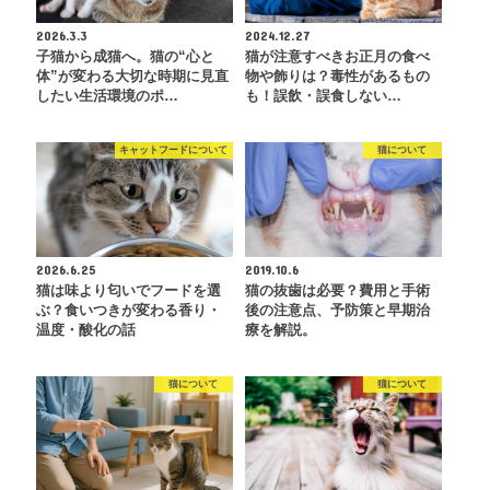
2026.3.3
2024.12.27
子猫から成猫へ。猫の“心と
猫が注意すべきお正月の食べ
体”が変わる大切な時期に見直
物や飾りは？毒性があるもの
したい生活環境のポ…
も！誤飲・誤食しない…
キャットフードについて
猫について
2026.6.25
2019.10.6
猫は味より匂いでフードを選
猫の抜歯は必要？費用と手術
ぶ？食いつきが変わる香り・
後の注意点、予防策と早期治
温度・酸化の話
療を解説。
猫について
猫について