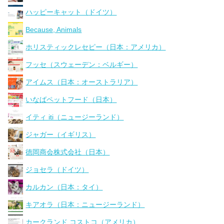
ハッピーキャット（ドイツ）
Because, Animals
ホリスティックレセピー（日本：アメリカ）
フッセ（スウェーデン：ベルギー）
アイムス（日本：オーストラリア）
いなばペットフード（日本）
イティ iti（ニュージーランド）
ジャガー（イギリス）
徳岡商会株式会社（日本）
ジョセラ（ドイツ）
カルカン（日本：タイ）
キアオラ（日本：ニュージーランド）
カークランド コストコ（アメリカ）