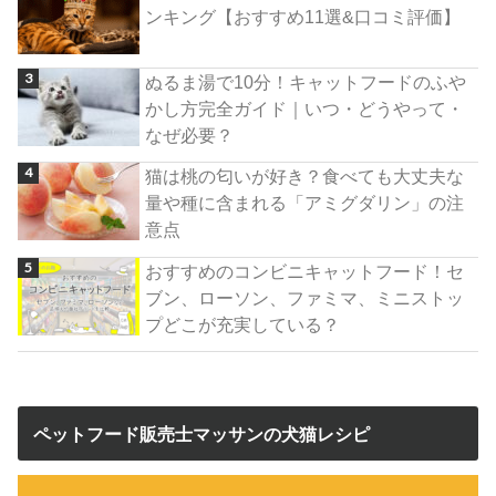
ンキング【おすすめ11選&口コミ評価】
ぬるま湯で10分！キャットフードのふや
かし方完全ガイド｜いつ・どうやって・
なぜ必要？
猫は桃の匂いが好き？食べても大丈夫な
量や種に含まれる「アミグダリン」の注
意点
おすすめのコンビニキャットフード！セ
ブン、ローソン、ファミマ、ミニストッ
プどこが充実している？
ペットフード販売士マッサンの犬猫レシピ