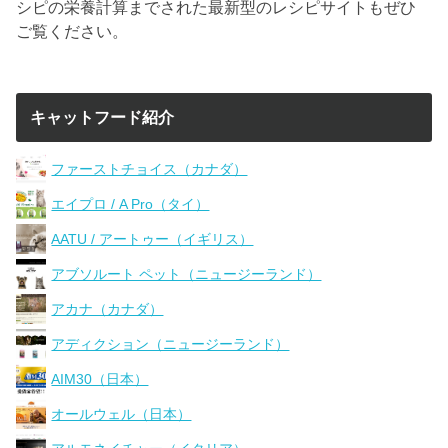
シピの栄養計算までされた最新型のレシピサイトもぜひ
ご覧ください。
キャットフード紹介
ファーストチョイス（カナダ）
エイプロ / A Pro（タイ）
AATU / アートゥー（イギリス）
アブソルート ペット（ニュージーランド）
アカナ（カナダ）
アディクション（ニュージーランド）
AIM30（日本）
オールウェル（日本）