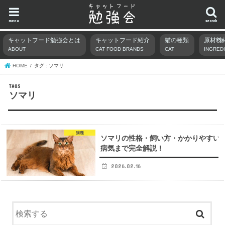
menu
search
キャットフード勉強会とは
キャットフード紹介
猫の種類
原材料
ABOUT
CAT FOOD BRANDS
CAT
INGRED
HOME
タグ : ソマリ
ソマリ
猫種
ソマリの性格・飼い方・かかりやすい
病気まで完全解説！
2026.02.16