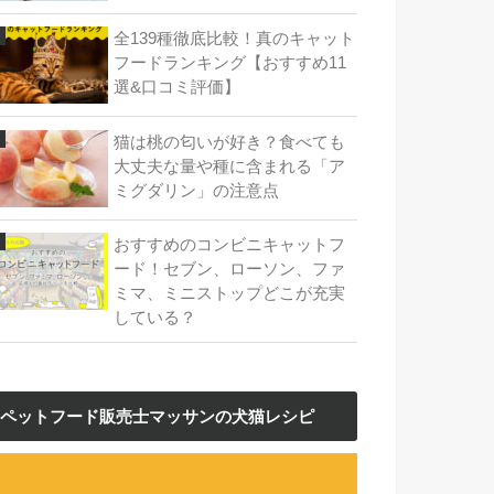
全139種徹底比較！真のキャット
フードランキング【おすすめ11
選&口コミ評価】
猫は桃の匂いが好き？食べても
大丈夫な量や種に含まれる「ア
ミグダリン」の注意点
おすすめのコンビニキャットフ
ード！セブン、ローソン、ファ
ミマ、ミニストップどこが充実
している？
ペットフード販売士マッサンの犬猫レシピ