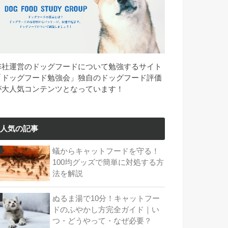
弊社運営のドッグフードについて勉強するサイト
「ドッグフード勉強会」独自のドッグフード評価
が大人気コンテンツとなっています！
人気の記事
蟻からキャットフードを守る！
100均グッズで簡単に対処する方
法を解説
ぬるま湯で10分！キャットフー
ドのふやかし方完全ガイド｜い
つ・どうやって・なぜ必要？