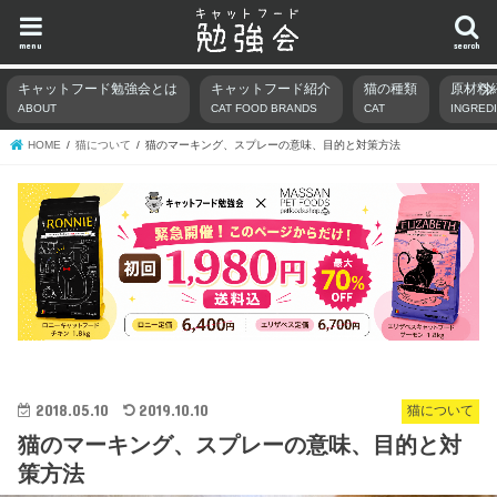
menu
search
キャットフード勉強会とは
キャットフード紹介
猫の種類
原材料
ABOUT
CAT FOOD BRANDS
CAT
INGRED
HOME
猫について
猫のマーキング、スプレーの意味、目的と対策方法
2018.05.10
2019.10.10
猫について
猫のマーキング、スプレーの意味、目的と対
策方法