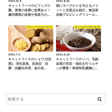
2024.12.8
2024.8.26
キャットフードのビフィズス
猫にヨーグルトを与えるメリ
菌。便臭の改善に効果あり！
ットと注意点を紹介。食品添
腸内環境の改善や免疫力の…
加物プロピレングリコール…
キャットフードについて
キャットフードについて
2024.7.5
2024.6.28
キャットフードのショウガ(生
キャットフードのソバ。毛細
姜)。消化促進、抗炎症・抗
血管の安定・強化を行うルチ
菌・抗酸化作用、血行促…
ンが豊富！特発性乳糜胸に…