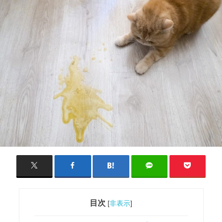
目次
[
非表示
]