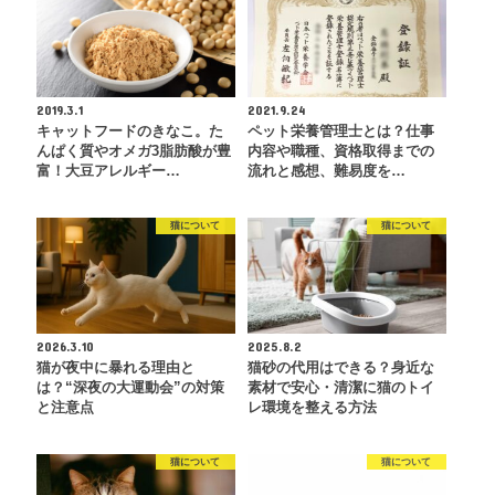
2019.3.1
2021.9.24
キャットフードのきなこ。た
ペット栄養管理士とは？仕事
んぱく質やオメガ3脂肪酸が豊
内容や職種、資格取得までの
富！大豆アレルギー…
流れと感想、難易度を…
猫について
猫について
2026.3.10
2025.8.2
猫が夜中に暴れる理由と
猫砂の代用はできる？身近な
は？“深夜の大運動会”の対策
素材で安心・清潔に猫のトイ
と注意点
レ環境を整える方法
猫について
猫について