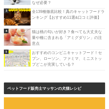
なぜ必要？
全139種徹底比較！真のキャットフードラ
ンキング【おすすめ11選&口コミ評価】
猫は桃の匂いが好き？食べても大丈夫な
量や種に含まれる「アミグダリン」の注
意点
おすすめのコンビニキャットフード！セ
ブン、ローソン、ファミマ、ミニストッ
プどこが充実している？
ペットフード販売士マッサンの犬猫レシピ