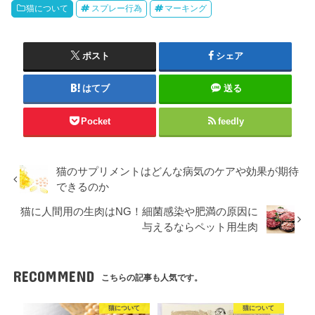
猫について
スプレー行為
マーキング
ポスト
シェア
はてブ
送る
Pocket
feedly
猫のサプリメントはどんな病気のケアや効果が期待
できるのか
猫に人間用の生肉はNG！細菌感染や肥満の原因に
与えるならペット用生肉
RECOMMEND
こちらの記事も人気です。
猫について
猫について