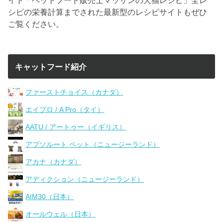
シピの栄養計算までされた最新型のレシピサイトもぜひ
ご覧ください。
キャットフード紹介
ファーストチョイス（カナダ）
エイプロ / A Pro（タイ）
AATU / アートゥー（イギリス）
アブソルート ペット（ニュージーランド）
アカナ（カナダ）
アディクション（ニュージーランド）
AIM30（日本）
オールウェル（日本）