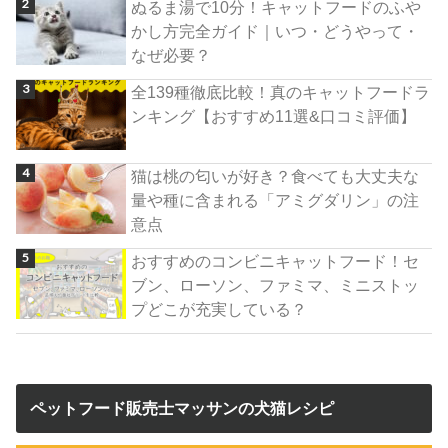
ぬるま湯で10分！キャットフードのふや
かし方完全ガイド｜いつ・どうやって・
なぜ必要？
全139種徹底比較！真のキャットフードラ
ンキング【おすすめ11選&口コミ評価】
猫は桃の匂いが好き？食べても大丈夫な
量や種に含まれる「アミグダリン」の注
意点
おすすめのコンビニキャットフード！セ
ブン、ローソン、ファミマ、ミニストッ
プどこが充実している？
ペットフード販売士マッサンの犬猫レシピ