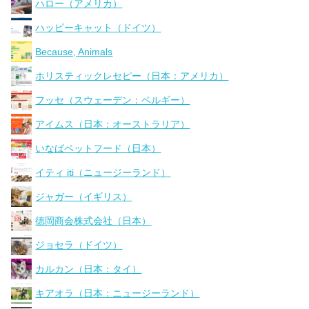
ハロー（アメリカ）
ハッピーキャット（ドイツ）
Because, Animals
ホリスティックレセピー（日本：アメリカ）
フッセ（スウェーデン：ベルギー）
アイムス（日本：オーストラリア）
いなばペットフード（日本）
イティ iti（ニュージーランド）
ジャガー（イギリス）
徳岡商会株式会社（日本）
ジョセラ（ドイツ）
カルカン（日本：タイ）
キアオラ（日本：ニュージーランド）