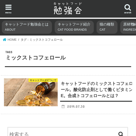
menu
search
キャットフード勉強会とは
キャットフード紹介
猫の種類
原材料
ABOUT
CAT FOOD BRANDS
CAT
INGRED
HOME
タグ : ミックストコフェロール
ミックストコフェロール
キャットフードについて
キャットフードのミックストコフェロ
ール。酸化防止剤として働くビタミン
E。合成トコフェロールとは？
2019.07.30