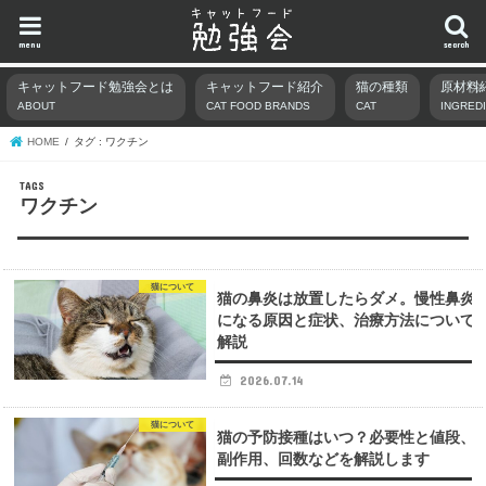
menu
search
キャットフード勉強会とは
キャットフード紹介
猫の種類
原材料
ABOUT
CAT FOOD BRANDS
CAT
INGRED
HOME
タグ : ワクチン
ワクチン
猫について
猫の鼻炎は放置したらダメ。慢性鼻炎
になる原因と症状、治療方法について
解説
2026.07.14
猫について
猫の予防接種はいつ？必要性と値段、
副作用、回数などを解説します