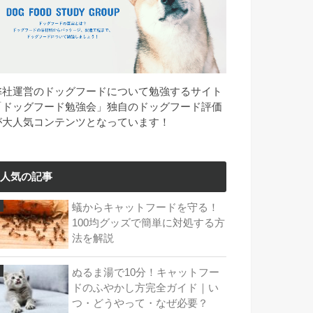
弊社運営のドッグフードについて勉強するサイト
「ドッグフード勉強会」独自のドッグフード評価
が大人気コンテンツとなっています！
人気の記事
蟻からキャットフードを守る！
100均グッズで簡単に対処する方
法を解説
ぬるま湯で10分！キャットフー
ドのふやかし方完全ガイド｜い
つ・どうやって・なぜ必要？