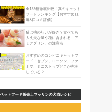
全139種徹底比較！真のキャット
フードランキング【おすすめ11
選&口コミ評価】
猫は桃の匂いが好き？食べても
大丈夫な量や種に含まれる「ア
ミグダリン」の注意点
おすすめのコンビニキャットフ
ード！セブン、ローソン、ファ
ミマ、ミニストップどこが充実
している？
ペットフード販売士マッサンの犬猫レシピ