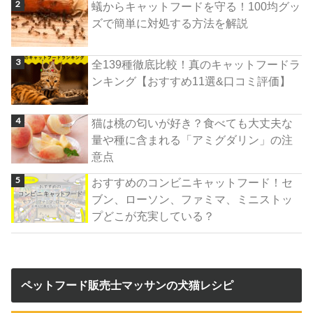
蟻からキャットフードを守る！100均グッ
ズで簡単に対処する方法を解説
全139種徹底比較！真のキャットフードラ
ンキング【おすすめ11選&口コミ評価】
猫は桃の匂いが好き？食べても大丈夫な
量や種に含まれる「アミグダリン」の注
意点
おすすめのコンビニキャットフード！セ
ブン、ローソン、ファミマ、ミニストッ
プどこが充実している？
ペットフード販売士マッサンの犬猫レシピ