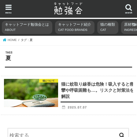
menu
search
キャットフード勉強会とは
キャットフード紹介
猫の種類
原材料
ABOUT
CAT FOOD BRANDS
CAT
INGRED
HOME
タグ : 夏
夏
猫について
猫に蚊取り線香は危険！吸入すると痙
攣や呼吸困難も…。リスクと対策法を
解説
2025.07.07