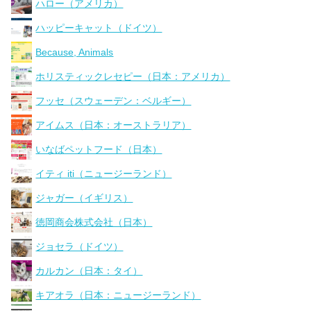
ハロー（アメリカ）
ハッピーキャット（ドイツ）
Because, Animals
ホリスティックレセピー（日本：アメリカ）
フッセ（スウェーデン：ベルギー）
アイムス（日本：オーストラリア）
いなばペットフード（日本）
イティ iti（ニュージーランド）
ジャガー（イギリス）
徳岡商会株式会社（日本）
ジョセラ（ドイツ）
カルカン（日本：タイ）
キアオラ（日本：ニュージーランド）