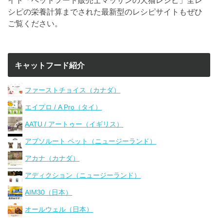
シピの栄養計算までされた最新型のレシピサイトもぜひ
ご覧ください。
キャットフード紹介
ファーストチョイス（カナダ）
エイプロ / A Pro（タイ）
AATU / アートゥー（イギリス）
アブソルート ペット（ニュージーランド）
アカナ（カナダ）
アディクション（ニュージーランド）
AIM30（日本）
オールウェル（日本）