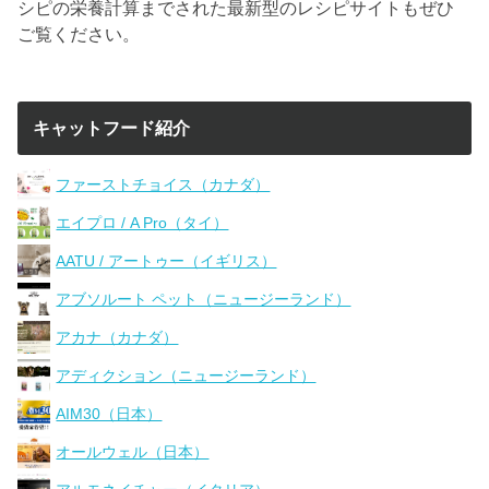
シピの栄養計算までされた最新型のレシピサイトもぜひ
ご覧ください。
キャットフード紹介
ファーストチョイス（カナダ）
エイプロ / A Pro（タイ）
AATU / アートゥー（イギリス）
アブソルート ペット（ニュージーランド）
アカナ（カナダ）
アディクション（ニュージーランド）
AIM30（日本）
オールウェル（日本）