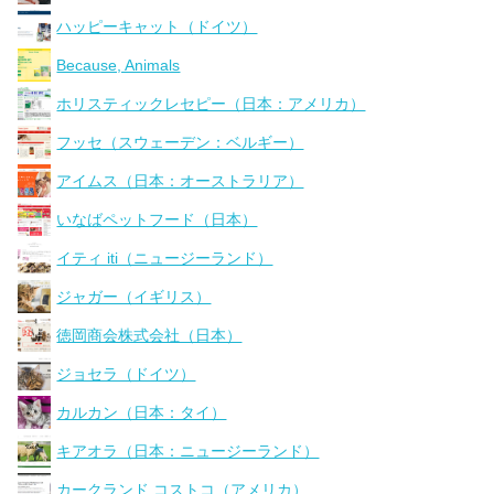
ハッピーキャット（ドイツ）
Because, Animals
ホリスティックレセピー（日本：アメリカ）
フッセ（スウェーデン：ベルギー）
アイムス（日本：オーストラリア）
いなばペットフード（日本）
イティ iti（ニュージーランド）
ジャガー（イギリス）
徳岡商会株式会社（日本）
ジョセラ（ドイツ）
カルカン（日本：タイ）
キアオラ（日本：ニュージーランド）
カークランド コストコ（アメリカ）