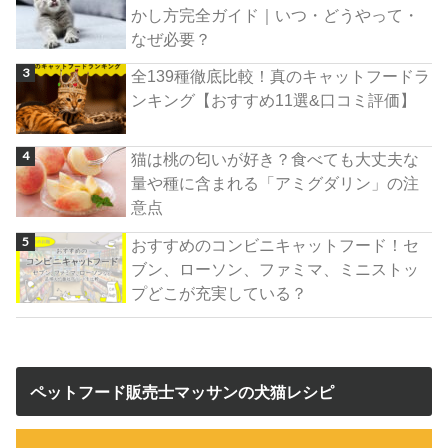
かし方完全ガイド｜いつ・どうやって・
なぜ必要？
全139種徹底比較！真のキャットフードラ
ンキング【おすすめ11選&口コミ評価】
猫は桃の匂いが好き？食べても大丈夫な
量や種に含まれる「アミグダリン」の注
意点
おすすめのコンビニキャットフード！セ
ブン、ローソン、ファミマ、ミニストッ
プどこが充実している？
ペットフード販売士マッサンの犬猫レシピ