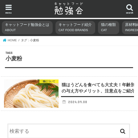
menu
search
キャットフード勉強会とは
キャットフード紹介
猫の種類
原材料
ABOUT
CAT FOOD BRANDS
CAT
INGRED
HOME
タグ : 小麦粉
小麦粉
猫について
猫はうどんを食べても大丈夫！年齢別
の与え方やメリット、注意点をご紹介
2024.09.08