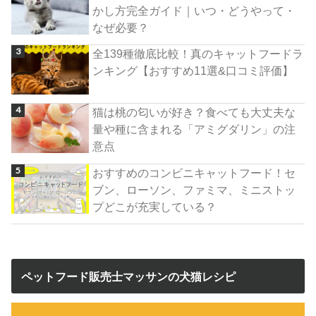
かし方完全ガイド｜いつ・どうやって・
なぜ必要？
全139種徹底比較！真のキャットフードラ
ンキング【おすすめ11選&口コミ評価】
猫は桃の匂いが好き？食べても大丈夫な
量や種に含まれる「アミグダリン」の注
意点
おすすめのコンビニキャットフード！セ
ブン、ローソン、ファミマ、ミニストッ
プどこが充実している？
ペットフード販売士マッサンの犬猫レシピ