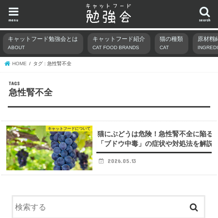
menu
search
キャットフード勉強会とは
キャットフード紹介
猫の種類
原材料
ABOUT
CAT FOOD BRANDS
CAT
INGRED
HOME
タグ : 急性腎不全
急性腎不全
キャットフードについて
猫にぶどうは危険！急性腎不全に陥る
「ブドウ中毒」の症状や対処法を解説
2026.05.13