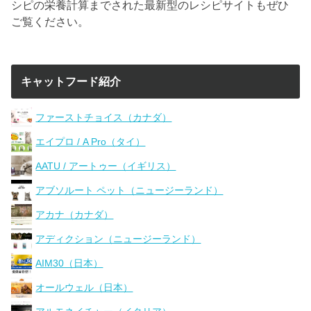
シピの栄養計算までされた最新型のレシピサイトもぜひ
ご覧ください。
キャットフード紹介
ファーストチョイス（カナダ）
エイプロ / A Pro（タイ）
AATU / アートゥー（イギリス）
アブソルート ペット（ニュージーランド）
アカナ（カナダ）
アディクション（ニュージーランド）
AIM30（日本）
オールウェル（日本）