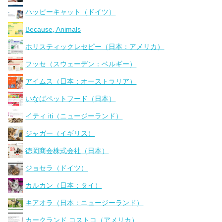
ハッピーキャット（ドイツ）
Because, Animals
ホリスティックレセピー（日本：アメリカ）
フッセ（スウェーデン：ベルギー）
アイムス（日本：オーストラリア）
いなばペットフード（日本）
イティ iti（ニュージーランド）
ジャガー（イギリス）
徳岡商会株式会社（日本）
ジョセラ（ドイツ）
カルカン（日本：タイ）
キアオラ（日本：ニュージーランド）
カークランド コストコ（アメリカ）