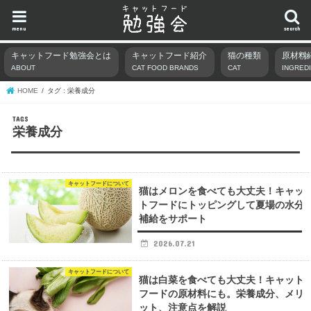
menu
search
キャットフード勉強会とは
キャットフード紹介
猫の種類
原材料
ABOUT
CAT FOOD BRANDS
CAT
INGRED
HOME
タグ : 栄養成分
栄養成分
キャットフードについて
猫はメロンを食べても大丈夫！キャッ
トフードにトッピングして夏場の水分
補給をサポート
2026.07.21
キャットフードについて
猫は白菜を食べても大丈夫！キャット
フードの原材料にも。栄養成分、メリ
ット、注意点を解説