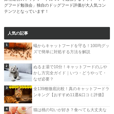
グフード勉強会」独自のドッグフード評価が大人気コン
テンツとなっています！
人気の記事
蟻からキャットフードを守る！100均グッ
ズで簡単に対処する方法を解説
ぬるま湯で10分！キャットフードのふや
かし方完全ガイド｜いつ・どうやって・
なぜ必要？
全139種徹底比較！真のキャットフードラ
ンキング【おすすめ11選&口コミ評価】
猫は桃の匂いが好き？食べても大丈夫な