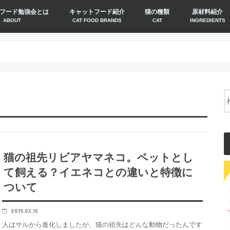
フード勉強会とは
キャットフード紹介
猫の種類
原材料紹介
ABOUT
CAT FOOD BRANDS
CAT
INGREDIENTS
猫の祖先リビアヤマネコ。ペットとし
て飼える？イエネコとの違いと特徴に
ついて
2019.03.15
人はサルから進化しましたが、猫の祖先はどんな動物だったんです