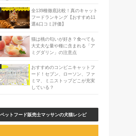
全139種徹底比較！真のキャット
フードランキング【おすすめ11
選&口コミ評価】
猫は桃の匂いが好き？食べても
大丈夫な量や種に含まれる「ア
ミグダリン」の注意点
おすすめのコンビニキャットフ
ード！セブン、ローソン、ファ
ミマ、ミニストップどこが充実
している？
ペットフード販売士マッサンの犬猫レシピ