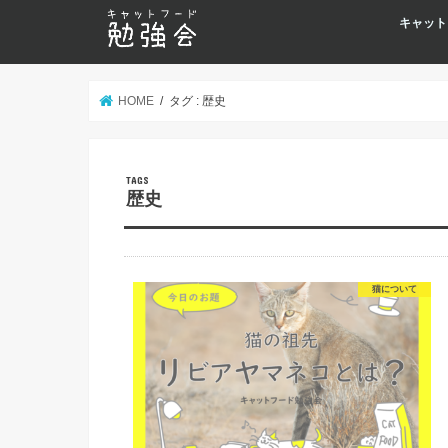
キャット
HOME
タグ : 歴史
歴史
猫について