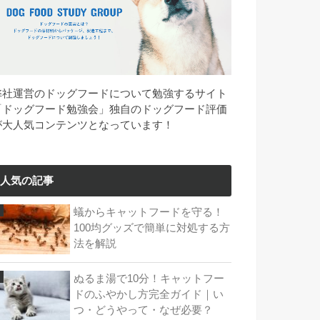
弊社運営のドッグフードについて勉強するサイト
「ドッグフード勉強会」独自のドッグフード評価
が大人気コンテンツとなっています！
人気の記事
蟻からキャットフードを守る！
100均グッズで簡単に対処する方
法を解説
ぬるま湯で10分！キャットフー
ドのふやかし方完全ガイド｜い
つ・どうやって・なぜ必要？