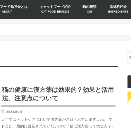
フード勉強会とは
キャットフード紹介
猫の種類
原材料紹介
ABOUT
CAT FOOD BRANDS
CAT
INGREDIENTS
猫の健康に漢方薬は効果的？効果と活用
法、注意点について
2025.01.15
近年ではペットケアにおいて漢方薬が注目されていますよね。 で
もまだ一般的に普及されていないので「猫に漢方薬って大丈夫？」