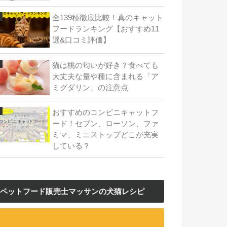
全139種徹底比較！真のキャット
フードランキング【おすすめ11
選&口コミ評価】
猫は桃の匂いが好き？食べても
大丈夫な量や種に含まれる「ア
ミグダリン」の注意点
おすすめのコンビニキャットフ
ード！セブン、ローソン、ファ
ミマ、ミニストップどこが充実
している？
ペットフード販売士マッサンの犬猫レシピ