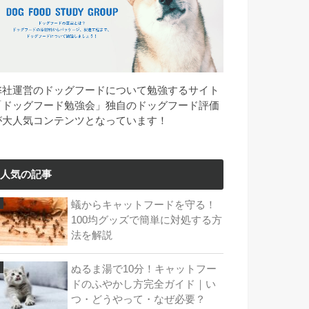
弊社運営のドッグフードについて勉強するサイト
「ドッグフード勉強会」独自のドッグフード評価
が大人気コンテンツとなっています！
人気の記事
蟻からキャットフードを守る！
100均グッズで簡単に対処する方
法を解説
ぬるま湯で10分！キャットフー
ドのふやかし方完全ガイド｜い
つ・どうやって・なぜ必要？