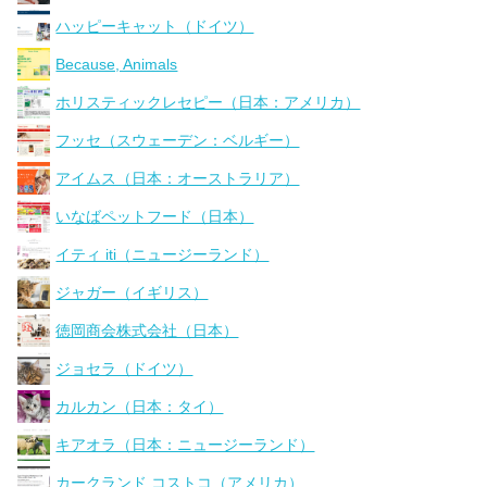
ハッピーキャット（ドイツ）
Because, Animals
ホリスティックレセピー（日本：アメリカ）
フッセ（スウェーデン：ベルギー）
アイムス（日本：オーストラリア）
いなばペットフード（日本）
イティ iti（ニュージーランド）
ジャガー（イギリス）
徳岡商会株式会社（日本）
ジョセラ（ドイツ）
カルカン（日本：タイ）
キアオラ（日本：ニュージーランド）
カークランド コストコ（アメリカ）