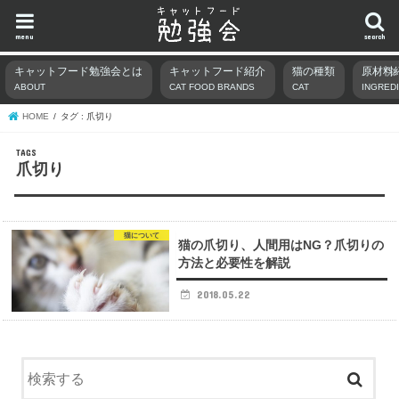
menu
search
キャットフード勉強会とは
キャットフード紹介
猫の種類
原材料
ABOUT
CAT FOOD BRANDS
CAT
INGRED
HOME
タグ : 爪切り
爪切り
猫について
猫の爪切り、人間用はNG？爪切りの
方法と必要性を解説
2018.05.22