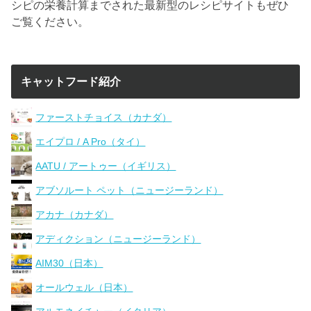
シピの栄養計算までされた最新型のレシピサイトもぜひ
ご覧ください。
キャットフード紹介
ファーストチョイス（カナダ）
エイプロ / A Pro（タイ）
AATU / アートゥー（イギリス）
アブソルート ペット（ニュージーランド）
アカナ（カナダ）
アディクション（ニュージーランド）
AIM30（日本）
オールウェル（日本）