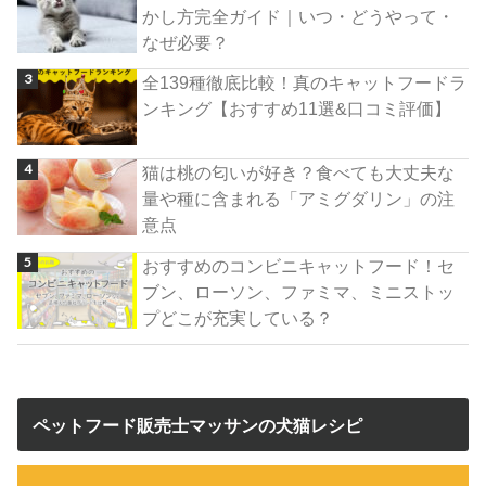
かし方完全ガイド｜いつ・どうやって・
なぜ必要？
全139種徹底比較！真のキャットフードラ
ンキング【おすすめ11選&口コミ評価】
猫は桃の匂いが好き？食べても大丈夫な
量や種に含まれる「アミグダリン」の注
意点
おすすめのコンビニキャットフード！セ
ブン、ローソン、ファミマ、ミニストッ
プどこが充実している？
ペットフード販売士マッサンの犬猫レシピ