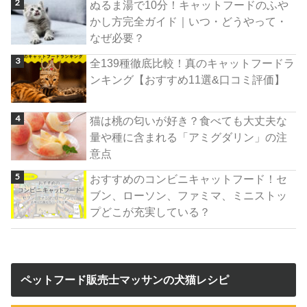
ぬるま湯で10分！キャットフードのふや
かし方完全ガイド｜いつ・どうやって・
なぜ必要？
全139種徹底比較！真のキャットフードラ
ンキング【おすすめ11選&口コミ評価】
猫は桃の匂いが好き？食べても大丈夫な
量や種に含まれる「アミグダリン」の注
意点
おすすめのコンビニキャットフード！セ
ブン、ローソン、ファミマ、ミニストッ
プどこが充実している？
ペットフード販売士マッサンの犬猫レシピ