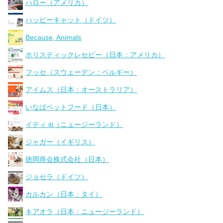
ハロー（アメリカ）
ハッピーキャット（ドイツ）
Because, Animals
ホリスティックレセピー（日本：アメリカ）
フッセ（スウェーデン：ベルギー）
アイムス（日本：オーストラリア）
いなばペットフード（日本）
イティ iti（ニュージーランド）
ジャガー（イギリス）
徳岡商会株式会社（日本）
ジョセラ（ドイツ）
カルカン（日本：タイ）
キアオラ（日本：ニュージーランド）