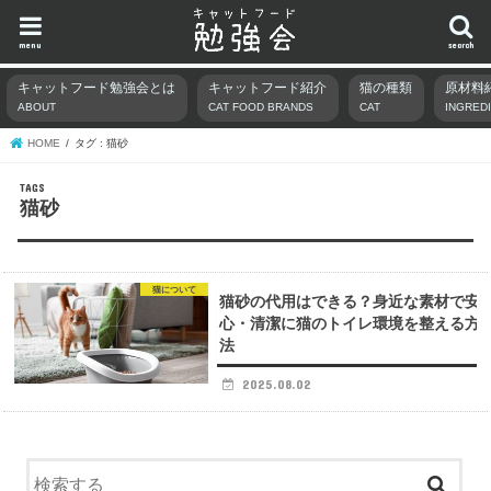
menu
search
キャットフード勉強会とは
キャットフード紹介
猫の種類
原材料
ABOUT
CAT FOOD BRANDS
CAT
INGRED
HOME
タグ : 猫砂
猫砂
猫について
猫砂の代用はできる？身近な素材で安
心・清潔に猫のトイレ環境を整える方
法
2025.08.02