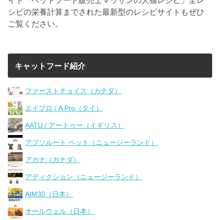
シピの栄養計算までされた最新型のレシピサイトもぜひ
ご覧ください。
キャットフード紹介
ファーストチョイス（カナダ）
エイプロ / A Pro（タイ）
AATU / アートゥー（イギリス）
アブソルート ペット（ニュージーランド）
アカナ（カナダ）
アディクション（ニュージーランド）
AIM30（日本）
オールウェル（日本）