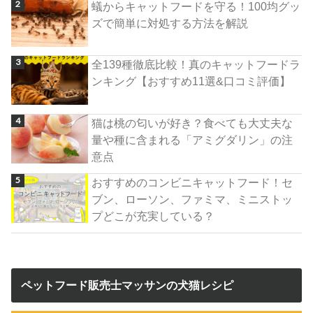
蟻からキャットフードを守る！100均グッ
ズで簡単に対処する方法を解説
全139種徹底比較！真のキャットフードラ
ンキング【おすすめ11選&口コミ評価】
猫は桃の匂いが好き？食べても大丈夫な
量や種に含まれる「アミグダリン」の注
意点
おすすめのコンビニキャットフード！セ
ブン、ローソン、ファミマ、ミニストッ
プどこが充実している？
ペットフード販売士マッサンの犬猫レシピ