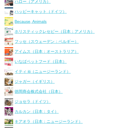
ハロー（アメリカ）
ハッピーキャット（ドイツ）
Because, Animals
ホリスティックレセピー（日本：アメリカ）
フッセ（スウェーデン：ベルギー）
アイムス（日本：オーストラリア）
いなばペットフード（日本）
イティ iti（ニュージーランド）
ジャガー（イギリス）
徳岡商会株式会社（日本）
ジョセラ（ドイツ）
カルカン（日本：タイ）
キアオラ（日本：ニュージーランド）