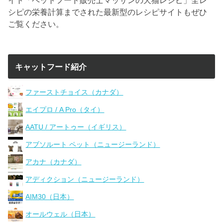
シピの栄養計算までされた最新型のレシピサイトもぜひ
ご覧ください。
キャットフード紹介
ファーストチョイス（カナダ）
エイプロ / A Pro（タイ）
AATU / アートゥー（イギリス）
アブソルート ペット（ニュージーランド）
アカナ（カナダ）
アディクション（ニュージーランド）
AIM30（日本）
オールウェル（日本）