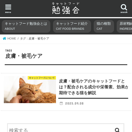
menu
search
キャットフード勉強会とは
キャットフード紹介
猫の種類
原材料
ABOUT
CAT FOOD BRANDS
CAT
INGRED
HOME
タグ : 皮膚・被毛ケア
皮膚・被毛ケア
キャットフードについて
皮膚・被毛ケアのキャットフードと
は？配合される成分や栄養素、効果が
期待できる猫を解説
2025.09.08